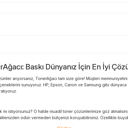
Bu ürüne ilk yorumu siz yapın!
Sitemize ilk yorumu siz yapın!
rAğacı: Baskı Dünyanız İçin En İyi Çöz
Deneyimini Paylaş
Yorum Yaz
ümler arıyorsanız, TonerAğacı tam size göre! Müşteri memnuniyetini es
 seçeneklerini sunuyoruz. HP, Epson, Canon ve Samsung gibi dünyaca ün
ratıyoruz.
 mı istiyorsunuz? O halde muadil toner çözümlerimize göz atmalısınız! 
litenizden ödün vermeden bütçenizi koruyabilirsiniz. Özellikle büyük 