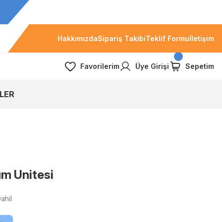
Hakkımızda
Sipariş Takibi
Teklif Formu
İletişim
Favorilerim
Üye Girişi
Sepetim
LER
m Unitesi
ahil