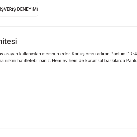
IŞVERIŞ DENEYIMI
itesi
arayan kullanıcıları memnun eder. Kartuş ömrü artıran Pantum DR-42
a riskini hafifletebilirsiniz. Hem ev hem de kurumsal baskılarda P