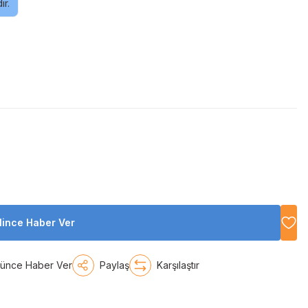
ır.
lince Haber Ver
şünce Haber Ver
Paylaş
Karşılaştır