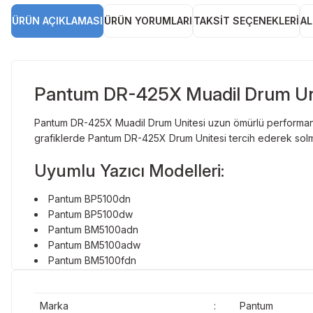
ÜRÜN AÇIKLAMASI
ÜRÜN YORUMLARI
TAKSIT SEÇENEKLERI
AL
Pantum DR-425X Muadil Drum Un
Pantum DR-425X Muadil Drum Unitesi uzun ömürlü performans 
grafiklerde Pantum DR-425X Drum Unitesi tercih ederek solm
Uyumlu Yazıcı Modelleri:
Pantum BP5100dn
Pantum BP5100dw
Pantum BM5100adn
Pantum BM5100adw
Pantum BM5100fdn
Pantum BM5100fdw
Marka
:
Pantum