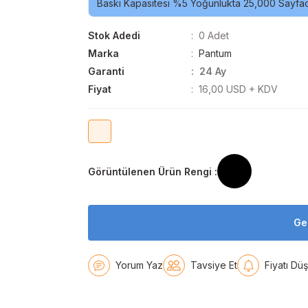
Baskı Kapasitesi %5 Yoğunlukta 25,000 Sayfad
Stok Adedi
0 Adet
Marka
Pantum
Garanti
24 Ay
Fiyat
16,00 USD + KDV
Görüntülenen Ürün Rengi :
Ge
Yorum Yaz
Tavsiye Et
Fiyatı Dü