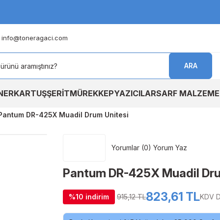
info@toneragaci.com
ARA
NER
KARTUŞ
ŞERİT
MÜREKKEP
YAZICILAR
SARF MALZEME
Pantum DR-425X Muadil Drum Unitesi
Yorumlar (0) Yorum Yaz
Pantum DR-425X Muadil Dru
823,61 TL
%10 indirim
915,12 TL
KDV D