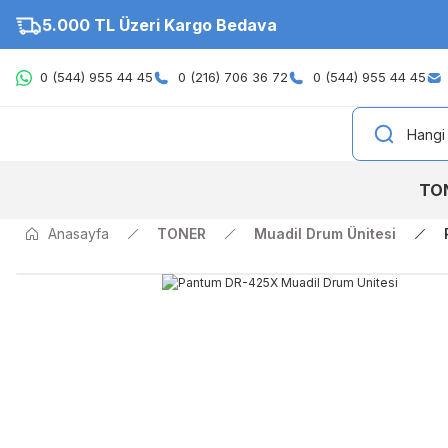
5.000 TL Üzeri Kargo Bedava
0 (544) 955 44 45
0 (216) 706 36 72
0 (544) 955 44 45
TO
Anasayfa
TONER
Muadil Drum Ünitesi