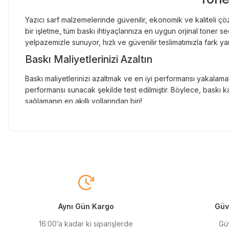
Yazıcı sarf malzemelerinde güvenilir, ekonomik ve kaliteli çöz
bir işletme, tüm baskı ihtiyaçlarınıza en uygun orjinal toner
yelpazemizle sunuyor, hızlı ve güvenilir teslimatımızla fark ya
Baskı Maliyetlerinizi Azaltın
Baskı maliyetlerinizi azaltmak ve en iyi performansı yakalamak
performansı sunacak şekilde test edilmiştir. Böylece, baskı ka
sağlamanın en akıllı yollarından biri!
Orjinal Kartuşun Önemi
Baskı süreçlerinizde en yüksek verimliliği sağlamak için orji
sunarak, en doğru renk tonlarını ve keskin baskıları garanti 
Muadil Kartuş ile Ekonomik Çözümler
Maliyetleri düşürmek isteyen kullanıcılar için muadil kartuş s
yüksek verim sunar. Hem işletmeler hem de bireysel kullanıcıla
Aynı Gün Kargo
Güve
Orjinal Mürekkep ile Canlı Baskılar
16:00’a kadar ki siparişlerde
Güv