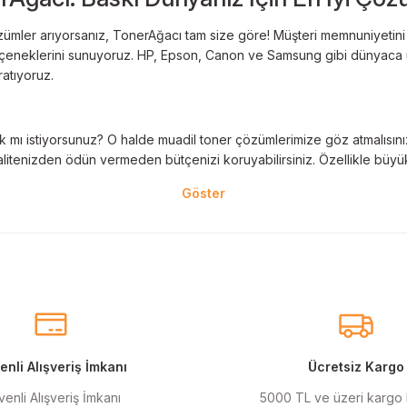
ümler arıyorsanız, TonerAğacı tam size göre! Müşteri memnuniyetini es
 seçeneklerini sunuyoruz. HP, Epson, Canon ve Samsung gibi dünyaca ün
ratıyoruz.
 mı istiyorsunuz? O halde muadil toner çözümlerimize göz atmalısınız! 
litenizden ödün vermeden bütçenizi koruyabilirsiniz. Özellikle büyük 
nal kartuş kullanımı oldukça önemlidir. TonerAğacı, HP ve Epson gibi ö
eder. Her siparişinizde %100 uyumlu ve garantili ürünler sunarak, yazı
eçeneklerimiz de mevcuttur. Muadil kartuş, kaliteli baskıyı uygun fiyat
r için ideal çözümler sunan muadil kartuş ürünlerimiz, baskı ihtiyaçlar
nli Alışveriş İmkanı
Ücretsiz Kargo
enli Alışveriş İmkanı
5000 TL ve üzeri kargo