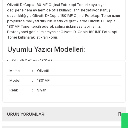
Olivetti D-Copia 1801MF Orijinal Fotokopi Toneri koyu siyah
Toshiba
Triumph Adler
geçişlerle hem ev hem de ofis kullanıcılarını hedefliyor. Kartuş
dayanıklılığıyla Olivetti D-Copia 1801MF Orjinal Fotokopi Toner uzun
Triumph Adler
Utax
projelerde maliyeti düşürür. Metin ve grafiklerde Olivetti D-Copia
1801MF Toner tercih ederek solma riskini azaltabilirsiniz.
Profesyonel görünüm arayanlar Olivetti D-Copia 1801MF Fotokopi
Utax
Xerox
Toner kullanarak istikrarı korur.
Xerox
Uyumlu Yazıcı Modelleri:
Olivetti D-Copia 1801MF
Olivetti D-Copia 1801MF
Marka
:
Olivetti
Olivetti D-Copia 2201MF
Olivetti D-Copia 2201MF Plus
Model
:
1801MF
Renk
:
Siyah
ÜRÜN YORUMLARI