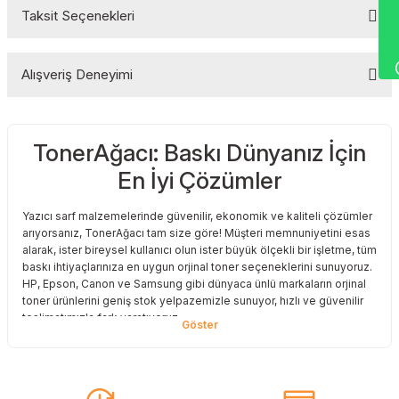
Wha
Taksit Seçenekleri
Bu ürüne ilk yorumu siz yapın!
Alışveriş Deneyimi
Yorum Yaz
TonerAğacı: Baskı Dünyanız İçin
Sitemize ilk yorumu siz yapın!
En İyi Çözümler
Deneyimini Paylaş
Yazıcı sarf malzemelerinde güvenilir, ekonomik ve kaliteli çözümler
arıyorsanız, TonerAğacı tam size göre! Müşteri memnuniyetini esas
alarak, ister bireysel kullanıcı olun ister büyük ölçekli bir işletme, tüm
baskı ihtiyaçlarınıza en uygun orjinal toner seçeneklerini sunuyoruz.
HP, Epson, Canon ve Samsung gibi dünyaca ünlü markaların orjinal
toner ürünlerini geniş stok yelpazemizle sunuyor, hızlı ve güvenilir
teslimatımızla fark yaratıyoruz.
Baskı Maliyetlerinizi Azaltın
Baskı maliyetlerinizi azaltmak ve en iyi performansı yakalamak mı
istiyorsunuz? O halde muadil toner çözümlerimize göz atmalısınız!