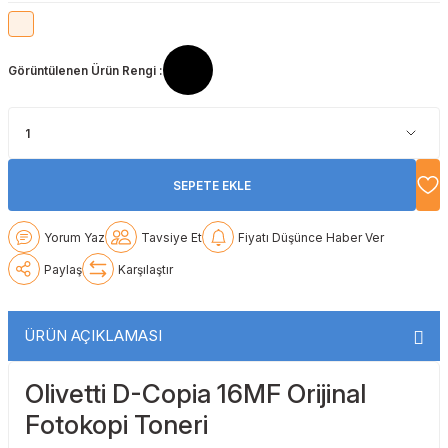
Lexmark
Lexmark
Lexmark
Samsung
Toshiba
Toshiba
Görüntülenen Ürün Rengi :
Oki
Oki
Oki
Xerox
Triumph Adler
Triumph Adler
Olivetti
Olivetti
Panasonic
Utax
Utax
Panasonic
Panasonic
Pantum
Xerox
Xerox
SEPETE EKLE
Pantum
Pantum
Samsung
Yorum Yaz
Tavsiye Et
Fiyatı Düşünce Haber Ver
Ricoh
Ricoh
Toshiba
Paylaş
Karşılaştır
Sagem
Samsung
Xerox
ÜRÜN AÇIKLAMASI
Samsung
Sharp
Olivetti D-Copia 16MF Orijinal
Sharp
Toshiba
Fotokopi Toneri