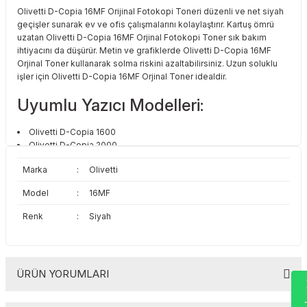
Olivetti D-Copia 16MF Orijinal Fotokopi Toneri düzenli ve net siyah
Toshiba
Triumph Adler
geçişler sunarak ev ve ofis çalışmalarını kolaylaştırır. Kartuş ömrü
uzatan Olivetti D-Copia 16MF Orjinal Fotokopi Toner sık bakım
Triumph Adler
Utax
ihtiyacını da düşürür. Metin ve grafiklerde Olivetti D-Copia 16MF
Orjinal Toner kullanarak solma riskini azaltabilirsiniz. Uzun soluklu
işler için Olivetti D-Copia 16MF Orjinal Toner idealdir.
Utax
Xerox
Uyumlu Yazıcı Modelleri:
Xerox
Olivetti D-Copia 1600
Olivetti D-Copia 2000
Olivetti D-Copia 16MF
Marka
:
Olivetti
Olivetti D-Copia 200MF
Model
:
16MF
Renk
:
Siyah
ÜRÜN YORUMLARI