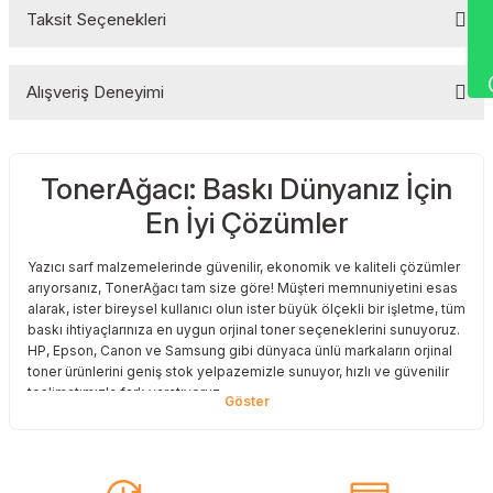
Wha
Taksit Seçenekleri
Bu ürüne ilk yorumu siz yapın!
Alışveriş Deneyimi
Yorum Yaz
TonerAğacı: Baskı Dünyanız İçin
Sitemize ilk yorumu siz yapın!
En İyi Çözümler
Deneyimini Paylaş
Yazıcı sarf malzemelerinde güvenilir, ekonomik ve kaliteli çözümler
arıyorsanız, TonerAğacı tam size göre! Müşteri memnuniyetini esas
alarak, ister bireysel kullanıcı olun ister büyük ölçekli bir işletme, tüm
baskı ihtiyaçlarınıza en uygun orjinal toner seçeneklerini sunuyoruz.
HP, Epson, Canon ve Samsung gibi dünyaca ünlü markaların orjinal
toner ürünlerini geniş stok yelpazemizle sunuyor, hızlı ve güvenilir
teslimatımızla fark yaratıyoruz.
Baskı Maliyetlerinizi Azaltın
Baskı maliyetlerinizi azaltmak ve en iyi performansı yakalamak mı
istiyorsunuz? O halde muadil toner çözümlerimize göz atmalısınız!