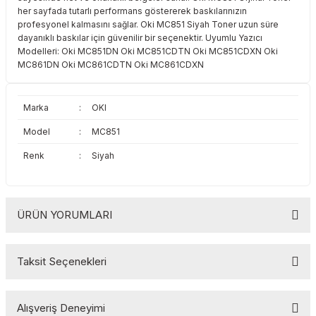
her sayfada tutarlı performans göstererek baskılarınızın
Toshiba
Triumph Adler
profesyonel kalmasını sağlar. Oki MC851 Siyah Toner uzun süre
dayanıklı baskılar için güvenilir bir seçenektir. Uyumlu Yazıcı
Triumph Adler
Utax
Modelleri: Oki MC851DN Oki MC851CDTN Oki MC851CDXN Oki
MC861DN Oki MC861CDTN Oki MC861CDXN
Utax
Xerox
Marka
:
OKI
Xerox
Model
:
MC851
Renk
:
Siyah
ÜRÜN YORUMLARI
Taksit Seçenekleri
Bu ürüne ilk yorumu siz yapın!
Alışveriş Deneyimi