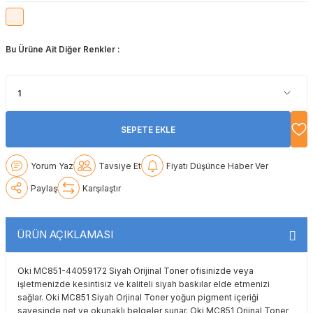
Lexmark
Lexmark
Lexmark
Samsung
Toshiba
Toshiba
Bu Ürüne Ait Diğer Renkler :
Oki
Oki
Oki
Xerox
Triumph Adler
Triumph Adler
Olivetti
Olivetti
Panasonic
Utax
Utax
Panasonic
Panasonic
Pantum
Xerox
Xerox
SEPETE EKLE
Pantum
Pantum
Samsung
Yorum Yaz
Tavsiye Et
Fiyatı Düşünce Haber Ver
Ricoh
Ricoh
Toshiba
Paylaş
Karşılaştır
Sagem
Samsung
Xerox
ÜRÜN AÇIKLAMASI
Samsung
Sharp
Oki MC851-44059172 Siyah Orijinal Toner ofisinizde veya
işletmenizde kesintisiz ve kaliteli siyah baskılar elde etmenizi
Sharp
Toshiba
sağlar. Oki MC851 Siyah Orjinal Toner yoğun pigment içeriği
sayesinde net ve okunaklı belgeler sunar. Oki MC851 Orjinal Toner