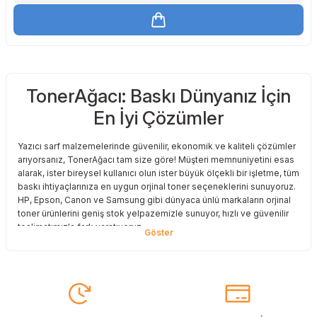
TonerAğacı: Baskı Dünyanız İçin
En İyi Çözümler
Yazıcı sarf malzemelerinde güvenilir, ekonomik ve kaliteli çözümler
arıyorsanız, TonerAğacı tam size göre! Müşteri memnuniyetini esas
alarak, ister bireysel kullanıcı olun ister büyük ölçekli bir işletme, tüm
baskı ihtiyaçlarınıza en uygun orjinal toner seçeneklerini sunuyoruz.
HP, Epson, Canon ve Samsung gibi dünyaca ünlü markaların orjinal
toner ürünlerini geniş stok yelpazemizle sunuyor, hızlı ve güvenilir
teslimatımızla fark yaratıyoruz.
Baskı Maliyetlerinizi Azaltın
Baskı maliyetlerinizi azaltmak ve en iyi performansı yakalamak mı
istiyorsunuz? O halde muadil toner çözümlerimize göz atmalısınız!
Muadil toner ürünlerimiz, orijinal kalitesine en yakın performansı
sunacak şekilde test edilmiştir. Böylece, baskı kalitenizden ödün