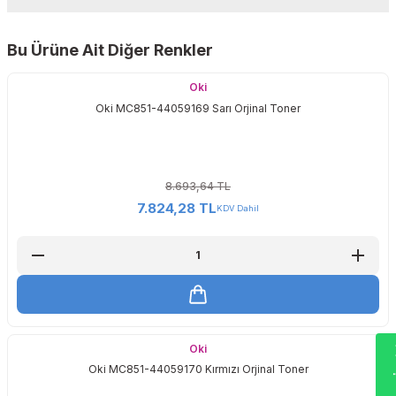
Yorum Yaz
Bu Ürüne Ait Diğer Renkler
Sitemize ilk yorumu siz yapın!
Oki
Oki MC851-44059169 Sarı Orjinal Toner
Deneyimini Paylaş
8.693,64 TL
7.824,28 TL
KDV Dahil
Wha
Oki
Oki MC851-44059170 Kırmızı Orjinal Toner