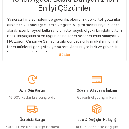
En İyi Çözümler
Deneyimini Paylaş
Yazıcı sarf malzemelerinde güvenilir, ekonomik ve kaliteli çözümler
arıyorsanız, TonerAğacı tam size göre! Müşteri memnuniyetini esas
alarak, ister bireysel kullanıcı olun ister büyük ölçekli bir işletme, tüm
baskı ihtiyaçlarınıza en uygun orjinal toner seçeneklerini sunuyoruz.
HP, Epson, Canon ve Samsung gibi dünyaca ünlü markaların orjinal
toner ürünlerini geniş stok yelpazemizle sunuyor, hızlı ve güvenilir
teslimatımızla fark yaratıyoruz.
Baskı Maliyetlerinizi Azaltın
Baskı maliyetlerinizi azaltmak ve en iyi performansı yakalamak mı
istiyorsunuz? O halde muadil toner çözümlerimize göz atmalısınız!
Muadil toner ürünlerimiz, orijinal kalitesine en yakın performansı
sunacak şekilde test edilmiştir. Böylece, baskı kalitenizden ödün
Aynı Gün Kargo
Güvenli Alışveriş İmkanı
vermeden bütçenizi koruyabilirsiniz. Özellikle büyük hacimli
16:00’a kadar ki siparişlerde
Güvenli Alışveriş İmkanı
baskılar yapan işletmeler için muadil toner, tasarruf sağlamanın en
akıllı yollarından biri!
Orjinal Kartuşun Önemi
Ücretsiz Kargo
İade & Değişim Kolaylığı
Baskı süreçlerinizde en yüksek verimliliği sağlamak için orjinal
5000 TL ve üzeri kargo bedava
14 Gün içerisinde değişim