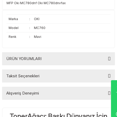
MFP Oki MC780dnf Oki MC780dnvfax
Toshiba
Triumph Adler
Triumph Adler
Utax
Marka
:
OKI
Model
:
MC760
Utax
Xerox
Renk
:
Mavi
Xerox
ÜRÜN YORUMLARI
Taksit Seçenekleri
Bu ürüne ilk yorumu siz yapın!
Wha
Alışveriş Deneyimi
Yorum Yaz
TonerAğacı: Baskı Dünyanız İçin
Sitemize ilk yorumu siz yapın!