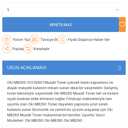
Lexmark
Lexmark
Lexmark
Samsung
Toshiba
Toshiba
Oki
Oki
Oki
Xerox
Triumph Adler
Triumph Adler
SEPETE EKLE
Olivetti
Olivetti
Panasonic
Utax
Utax
Yorum Yaz
Tavsiye Et
Fiyatı Düşünce Haber Ver
Paylaş
Karşılaştır
Panasonic
Panasonic
Pantum
Xerox
Xerox
Pantum
Pantum
Samsung
ÜRÜN AÇIKLAMASI
Ricoh
Ricoh
Toshiba
Oki MB260-01239901 Muadil Toner yüksek baskı kapasitesi ve
düşük maliyetli kullanım imkanı sunan ideal bir seçenektir. Gelişmiş
Sagem
Samsung
Xerox
toner teknolojisi sayesinde Oki MB260 Muadil Toner net ve keskin
siyah baskılar elde etmenizi sağlar. Fotokopi makineleriyle tam
uyumlu olan Oki MB260 Toner dayanıklı yapısıyla uzun süreli
Samsung
Sharp
kullanım sunar. Ekonomik ve verimli bir çözüm arayanlar için Oki
MB260 Muadil Toner mükemmel bir tercihtir. Uyumlu Yazıcı
Sharp
Toshiba
Modelleri: Oki MB260 Oki MB280 Oki MB290