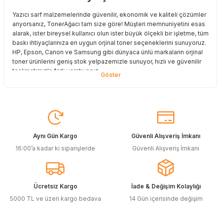
Deneyimini Paylaş
Yazıcı sarf malzemelerinde güvenilir, ekonomik ve kaliteli çözümler
arıyorsanız, TonerAğacı tam size göre! Müşteri memnuniyetini esas
alarak, ister bireysel kullanıcı olun ister büyük ölçekli bir işletme, tüm
baskı ihtiyaçlarınıza en uygun orjinal toner seçeneklerini sunuyoruz.
HP, Epson, Canon ve Samsung gibi dünyaca ünlü markaların orjinal
toner ürünlerini geniş stok yelpazemizle sunuyor, hızlı ve güvenilir
teslimatımızla fark yaratıyoruz.
Baskı Maliyetlerinizi Azaltın
Baskı maliyetlerinizi azaltmak ve en iyi performansı yakalamak mı
istiyorsunuz? O halde muadil toner çözümlerimize göz atmalısınız!
Muadil toner ürünlerimiz, orijinal kalitesine en yakın performansı
sunacak şekilde test edilmiştir. Böylece, baskı kalitenizden ödün
Aynı Gün Kargo
Güvenli Alışveriş İmkanı
vermeden bütçenizi koruyabilirsiniz. Özellikle büyük hacimli
16:00’a kadar ki siparişlerde
Güvenli Alışveriş İmkanı
baskılar yapan işletmeler için muadil toner, tasarruf sağlamanın en
akıllı yollarından biri!
Orjinal Kartuşun Önemi
Ücretsiz Kargo
İade & Değişim Kolaylığı
Baskı süreçlerinizde en yüksek verimliliği sağlamak için orjinal
5000 TL ve üzeri kargo bedava
14 Gün içerisinde değişim
kartuş kullanımı oldukça önemlidir. TonerAğacı, HP ve Epson gibi
önde gelen markaların orjinal kartuş çözümlerini sizlere sunarak, en