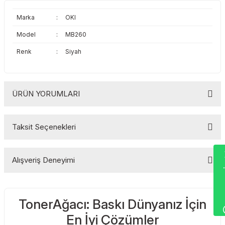
Toshiba
Triumph Adler
Marka
:
OKI
Triumph Adler
Utax
Model
:
MB260
Renk
:
Siyah
Utax
Xerox
Xerox
ÜRÜN YORUMLARI
Taksit Seçenekleri
Bu ürüne ilk yorumu siz yapın!
Wha
Alışveriş Deneyimi
Yorum Yaz
TonerAğacı: Baskı Dünyanız İçin
Sitemize ilk yorumu siz yapın!
En İyi Çözümler