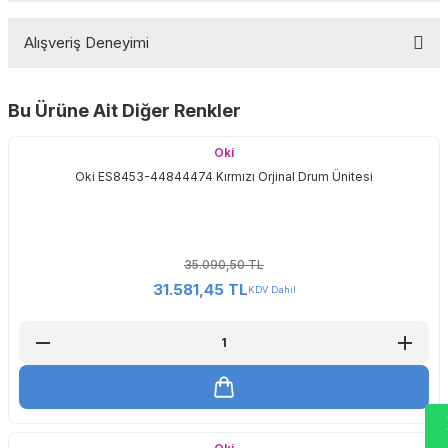
Alışveriş Deneyimi
Yorum Yaz
Bu Ürüne Ait Diğer Renkler
Sitemize ilk yorumu siz yapın!
Oki
Oki ES8453-44844474 Kırmızı Orjinal Drum Ünitesi
Deneyimini Paylaş
35.090,50 TL
31.581,45 TL
KDV Dahil