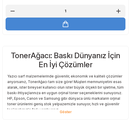
TonerAğacı: Baskı Dünyanız İçin
En İyi Çözümler
Yazıcı sarf malzemelerinde güvenilir, ekonomik ve kaliteli çözümler
arıyorsanız, TonerAğacı tam size göre! Müşteri memnuniyetini esas
alarak, ister bireysel kullanıcı olun ister büyük ölçekli bir işletme, tüm
baskı ihtiyaçlarınıza en uygun orjinal toner seçeneklerini sunuyoruz.
HP, Epson, Canon ve Samsung gibi dünyaca ünlü markaların orjinal
toner ürünlerini geniş stok yelpazemizle sunuyor, hızlı ve güvenilir
teslimatımızla fark yaratıyoruz.
Baskı Maliyetlerinizi Azaltın
Baskı maliyetlerinizi azaltmak ve en iyi performansı yakalamak mı