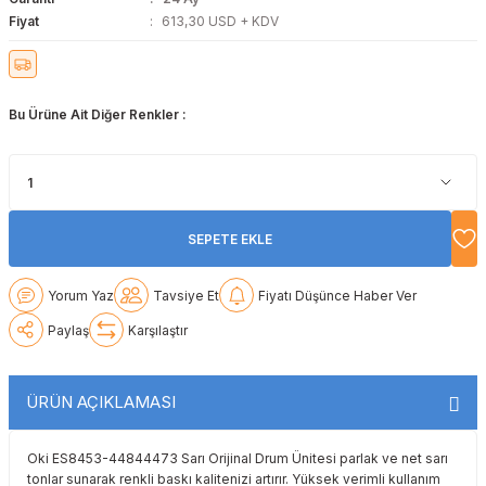
Fiyat
613,30 USD + KDV
Lexmark
Lexmark
Lexmark
Samsung
Toshiba
Toshiba
Oki
Oki
Oki
Xerox
Triumph Adler
Triumph Adler
Bu Ürüne Ait Diğer Renkler :
Olivetti
Olivetti
Panasonic
Utax
Utax
Panasonic
Panasonic
Pantum
Xerox
Xerox
Pantum
Pantum
Samsung
SEPETE EKLE
Ricoh
Ricoh
Toshiba
Yorum Yaz
Tavsiye Et
Fiyatı Düşünce Haber Ver
Paylaş
Karşılaştır
Sagem
Samsung
Xerox
Samsung
Sharp
ÜRÜN AÇIKLAMASI
Sharp
Toshiba
Oki ES8453-44844473 Sarı Orijinal Drum Ünitesi parlak ve net sarı
tonlar sunarak renkli baskı kalitenizi artırır. Yüksek verimli kullanım