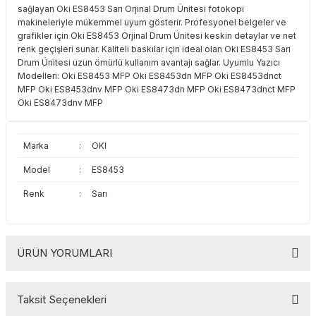
sağlayan Oki ES8453 Sarı Orjinal Drum Ünitesi fotokopi
Toshiba
Triumph Adler
makineleriyle mükemmel uyum gösterir. Profesyonel belgeler ve
grafikler için Oki ES8453 Orjinal Drum Ünitesi keskin detaylar ve net
Triumph Adler
Utax
renk geçişleri sunar. Kaliteli baskılar için ideal olan Oki ES8453 Sarı
Drum Ünitesi uzun ömürlü kullanım avantajı sağlar. Uyumlu Yazıcı
Modelleri: Oki ES8453 MFP Oki ES8453dn MFP Oki ES8453dnct
Utax
Xerox
MFP Oki ES8453dnv MFP Oki ES8473dn MFP Oki ES8473dnct MFP
Oki ES8473dnv MFP
Xerox
Marka
:
OKI
Model
:
ES8453
Renk
:
Sarı
ÜRÜN YORUMLARI
Taksit Seçenekleri
Bu ürüne ilk yorumu siz yapın!