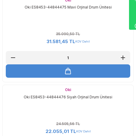
Wha
Oki
Oki ES8453-44844475 Mavi Orjinal Drum Ünitesi
35.090,50 TL
31.581,45 TL
KDV Dahil
Oki
Oki ES8453-44844476 Siyah Orjinal Drum Ünitesi
24.505,56 TL
22.055,01 TL
KDV Dahil