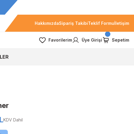
Hakkımızda
Sipariş Takibi
Teklif Formu
İletişim
Favorilerim
Üye Girişi
Sepetim
LER
ner
L
KDV Dahil