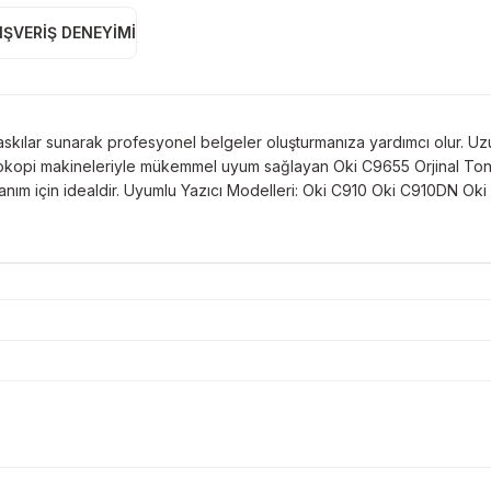
IŞVERIŞ DENEYIMI
baskılar sunarak profesyonel belgeler oluşturmanıza yardımcı olur. U
tokopi makineleriyle mükemmel uyum sağlayan Oki C9655 Orjinal Tone
kullanım için idealdir. Uyumlu Yazıcı Modelleri: Oki C910 Oki C91