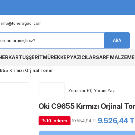
info@toneragaci.com
ARA
NER
KARTUŞ
ŞERİT
MÜREKKEP
YAZICILAR
SARF MALZEME
655 Kırmızı Orjinal Toner
Yorumlar (0) Yorum Yaz
Oki C9655 Kırmızı Orjinal To
9.526,44 T
%10 indirim
10.584,94 TL