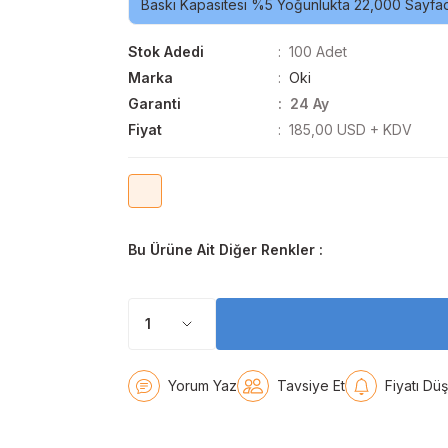
Baskı Kapasitesi %5 Yoğunlukta 22,000 Sayfad
Stok Adedi
100 Adet
Marka
Oki
Garanti
24 Ay
Fiyat
185,00 USD + KDV
Bu Ürüne Ait Diğer Renkler :
Yorum Yaz
Tavsiye Et
Fiyatı Dü