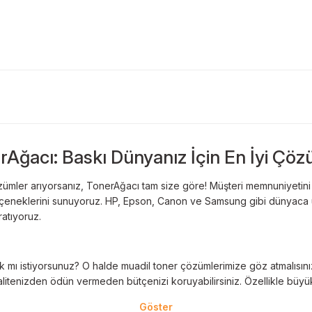
rAğacı: Baskı Dünyanız İçin En İyi Çöz
ümler arıyorsanız, TonerAğacı tam size göre! Müşteri memnuniyetini es
 seçeneklerini sunuyoruz. HP, Epson, Canon ve Samsung gibi dünyaca ün
ratıyoruz.
 mı istiyorsunuz? O halde muadil toner çözümlerimize göz atmalısınız! 
litenizden ödün vermeden bütçenizi koruyabilirsiniz. Özellikle büyük 