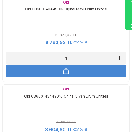
Wha
Oki
Oki C8600-43449015 Orjinal Mavi Drum Ünitesi
10.871,02 TL
9.783,92 TL
KDV Dahil
Oki
Oki C8600-43449016 Orjinal Siyah Drum Ünitesi
4.005,11 TL
3.604,60 TL
KDV Dahil