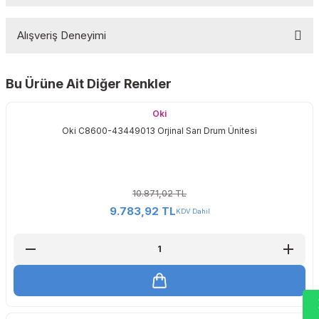
Bu ürüne ilk yorumu siz yapın!
Alışveriş Deneyimi
Yorum Yaz
Bu Ürüne Ait Diğer Renkler
Sitemize ilk yorumu siz yapın!
Oki
Oki C8600-43449013 Orjinal Sarı Drum Ünitesi
Deneyimini Paylaş
10.871,02 TL
9.783,92 TL
KDV Dahil