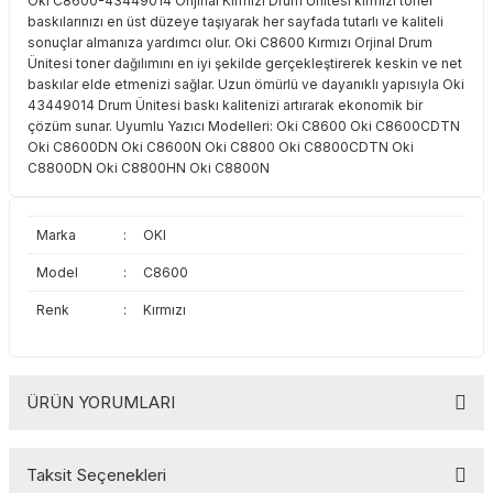
Oki C8600-43449014 Orijinal Kırmızı Drum Ünitesi kırmızı toner
Toshiba
Triumph Adler
baskılarınızı en üst düzeye taşıyarak her sayfada tutarlı ve kaliteli
sonuçlar almanıza yardımcı olur. Oki C8600 Kırmızı Orjinal Drum
Ünitesi toner dağılımını en iyi şekilde gerçekleştirerek keskin ve net
Triumph Adler
Utax
baskılar elde etmenizi sağlar. Uzun ömürlü ve dayanıklı yapısıyla Oki
43449014 Drum Ünitesi baskı kalitenizi artırarak ekonomik bir
çözüm sunar. Uyumlu Yazıcı Modelleri: Oki C8600 Oki C8600CDTN
Utax
Xerox
Oki C8600DN Oki C8600N Oki C8800 Oki C8800CDTN Oki
C8800DN Oki C8800HN Oki C8800N
Xerox
Marka
:
OKI
Model
:
C8600
Renk
:
Kırmızı
ÜRÜN YORUMLARI
Taksit Seçenekleri