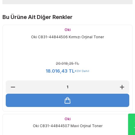
Yorum Yaz
Bu Ürüne Ait Diğer Renkler
Sitemize ilk yorumu siz yapın!
Oki
Oki C831-44844506 Kırmızı Orjinal Toner
Deneyimini Paylaş
20.018,25 TL
18.016,43 TL
KDV Dahil
Wha
Oki
Oki C831-44844507 Mavi Orjinal Toner