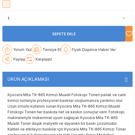
Lexmark
Lexmark
Lexmark
Samsung
Toshiba
Toshiba
Oki
Oki
Oki
Xerox
Triumph Adler
Triumph Adler
SEPETE EKLE
Olivetti
Olivetti
Panasonic
Utax
Utax
Yorum Yaz
Tavsiye Et
Fiyatı Düşünce Haber Ver
Panasonic
Panasonic
Pantum
Xerox
Xerox
Paylaş
Karşılaştır
Pantum
Pantum
Samsung
ÜRÜN AÇIKLAMASI
Ricoh
Ricoh
Toshiba
Kyocera Mita TK-865 Kırmızı Muadil Fotokopi Toneri parlak ve canlı
Sagem
Samsung
Xerox
kırmızı tonlarıyla profesyonel baskılar oluşturmanıza yardımcı olur.
Uzun ömürlü kullanım sunan Kyocera Mita TK-865 Kırmızı Muadil
Samsung
Sharp
Fotokopi Toneri her baskıda net ve keskin sonuçlar verir. Fotokopi
makineleriyle mükemmel uyum sağlayan Kyocera Mita TK-865
Muadil Toner düşük maliyetli ve dayanıklı bir baskı çözümüdür.
Sharp
Toshiba
Kaliteli ve etkileyici baskılar için Kyocera Mita TK-865 Kırmızı Toner
profesyonel kullanıcılar için idealdir. Uyumlu Yazıcı Modelleri: