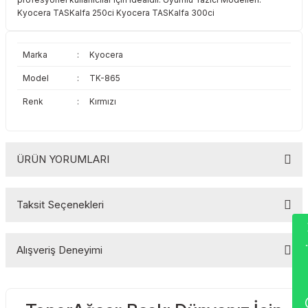
Toshiba
Triumph Adler
Kyocera TASKalfa 250ci Kyocera TASKalfa 300ci
Triumph Adler
Utax
Marka
:
Kyocera
Model
:
TK-865
Utax
Xerox
Renk
:
Kırmızı
Xerox
ÜRÜN YORUMLARI
Taksit Seçenekleri
Bu ürüne ilk yorumu siz yapın!
Wha
Alışveriş Deneyimi
Yorum Yaz
Sitemize ilk yorumu siz yapın!