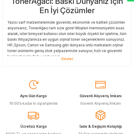
TonerAğacı: Baskı Dünyanız İçin
En İyi Çözümler
Deneyimini Paylaş
Yazıcı sarf malzemelerinde güvenilir, ekonomik ve kaliteli çözümler
arıyorsanız, TonerAğacı tam size göre! Müşteri memnuniyetini esas
alarak, ister bireysel kullanıcı olun ister büyük ölçekli bir işletme, tüm
baskı ihtiyaçlarınıza en uygun orjinal toner seçeneklerini sunuyoruz.
HP, Epson, Canon ve Samsung gibi dünyaca ünlü markaların orjinal
toner ürünlerini geniş stok yelpazemizle sunuyor, hızlı ve güvenilir
teslimatımızla fark yaratıyoruz.
Baskı Maliyetlerinizi Azaltın
Baskı maliyetlerinizi azaltmak ve en iyi performansı yakalamak mı
istiyorsunuz? O halde muadil toner çözümlerimize göz atmalısınız!
Muadil toner ürünlerimiz, orijinal kalitesine en yakın performansı
sunacak şekilde test edilmiştir. Böylece, baskı kalitenizden ödün
Aynı Gün Kargo
Güvenli Alışveriş İmkanı
vermeden bütçenizi koruyabilirsiniz. Özellikle büyük hacimli
16:00’a kadar ki siparişlerde
Güvenli Alışveriş İmkanı
baskılar yapan işletmeler için muadil toner, tasarruf sağlamanın en
akıllı yollarından biri!
Orjinal Kartuşun Önemi
Ücretsiz Kargo
İade & Değişim Kolaylığı
Baskı süreçlerinizde en yüksek verimliliği sağlamak için orjinal
5000 TL ve üzeri kargo bedava
14 Gün içerisinde değişim