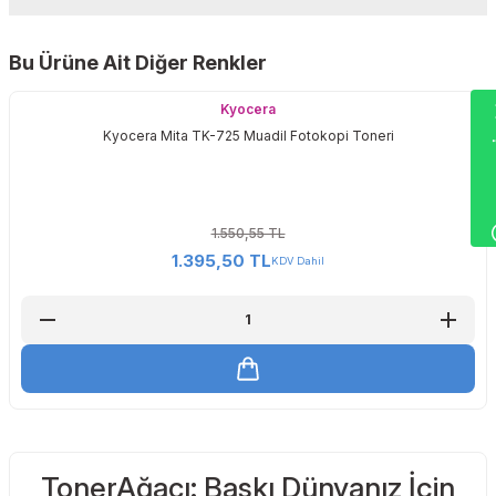
Yorum Yaz
Bu Ürüne Ait Diğer Renkler
Sitemize ilk yorumu siz yapın!
Wha
Kyocera
Kyocera Mita TK-725 Muadil Fotokopi Toneri
Deneyimini Paylaş
1.550,55 TL
1.395,50 TL
KDV Dahil
TonerAğacı: Baskı Dünyanız İçin