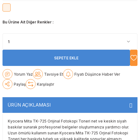
Lexmark
Lexmark
Lexmark
Samsung
Toshiba
Toshiba
Bu Ürüne Ait Diğer Renkler :
Oki
Oki
Oki
Xerox
Triumph Adler
Triumph Adler
Olivetti
Olivetti
Panasonic
Utax
Utax
Panasonic
Panasonic
Pantum
Xerox
Xerox
SEPETE EKLE
Pantum
Pantum
Samsung
Yorum Yaz
Tavsiye Et
Fiyatı Düşünce Haber Ver
Ricoh
Ricoh
Toshiba
Paylaş
Karşılaştır
Sagem
Samsung
Xerox
ÜRÜN AÇIKLAMASI
Samsung
Sharp
Kyocera Mita TK-725 Orijinal Fotokopi Toneri net ve keskin siyah
baskılar sunarak profesyonel belgeler oluşturmanıza yardımcı olur.
Sharp
Toshiba
Uzun ömürlü kullanım sunan Kyocera Mita TK-725 Orjinal Fotokopi
Toneri her baskıda tutarlı ve yüksek kalitede sonuçlar almanızı