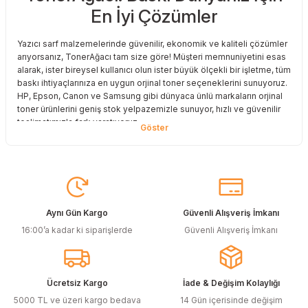
En İyi Çözümler
Yazıcı sarf malzemelerinde güvenilir, ekonomik ve kaliteli çözümler
arıyorsanız, TonerAğacı tam size göre! Müşteri memnuniyetini esas
alarak, ister bireysel kullanıcı olun ister büyük ölçekli bir işletme, tüm
baskı ihtiyaçlarınıza en uygun orjinal toner seçeneklerini sunuyoruz.
HP, Epson, Canon ve Samsung gibi dünyaca ünlü markaların orjinal
toner ürünlerini geniş stok yelpazemizle sunuyor, hızlı ve güvenilir
teslimatımızla fark yaratıyoruz.
Baskı Maliyetlerinizi Azaltın
Baskı maliyetlerinizi azaltmak ve en iyi performansı yakalamak mı
istiyorsunuz? O halde muadil toner çözümlerimize göz atmalısınız!
Muadil toner ürünlerimiz, orijinal kalitesine en yakın performansı
sunacak şekilde test edilmiştir. Böylece, baskı kalitenizden ödün
Aynı Gün Kargo
Güvenli Alışveriş İmkanı
vermeden bütçenizi koruyabilirsiniz. Özellikle büyük hacimli
16:00’a kadar ki siparişlerde
Güvenli Alışveriş İmkanı
baskılar yapan işletmeler için muadil toner, tasarruf sağlamanın en
akıllı yollarından biri!
Orjinal Kartuşun Önemi
Ücretsiz Kargo
İade & Değişim Kolaylığı
Baskı süreçlerinizde en yüksek verimliliği sağlamak için orjinal
5000 TL ve üzeri kargo bedava
14 Gün içerisinde değişim
kartuş kullanımı oldukça önemlidir. TonerAğacı, HP ve Epson gibi