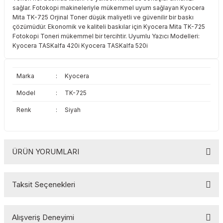
sağlar. Fotokopi makineleriyle mükemmel uyum sağlayan Kyocera
Toshiba
Triumph Adler
Mita TK-725 Orjinal Toner düşük maliyetli ve güvenilir bir baskı
çözümüdür. Ekonomik ve kaliteli baskılar için Kyocera Mita TK-725
Triumph Adler
Utax
Fotokopi Toneri mükemmel bir tercihtir. Uyumlu Yazıcı Modelleri:
Kyocera TASKalfa 420i Kyocera TASKalfa 520i
Utax
Xerox
Marka
:
Kyocera
Xerox
Model
:
TK-725
Renk
:
Siyah
ÜRÜN YORUMLARI
Taksit Seçenekleri
Bu ürüne ilk yorumu siz yapın!
Alışveriş Deneyimi