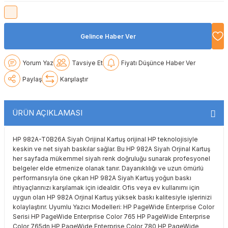
Lexmark
Lexmark
Lexmark
Samsung
Toshiba
Toshiba
Gelince Haber Ver
Oki
Oki
Oki
Xerox
Triumph Adler
Triumph Adler
Olivetti
Olivetti
Panasonic
Utax
Utax
Yorum Yaz
Tavsiye Et
Fiyatı Düşünce Haber Ver
Paylaş
Karşılaştır
Panasonic
Panasonic
Pantum
Xerox
Xerox
ÜRÜN AÇIKLAMASI
Pantum
Pantum
Samsung
Ricoh
Ricoh
Toshiba
HP 982A-T0B26A Siyah Orijinal Kartuş orijinal HP teknolojisiyle
keskin ve net siyah baskılar sağlar. Bu HP 982A Siyah Orjinal Kartuş
her sayfada mükemmel siyah renk doğruluğu sunarak profesyonel
Sagem
Samsung
Xerox
belgeler elde etmenize olanak tanır. Dayanıklılığı ve uzun ömürlü
performansıyla öne çıkan HP 982A Siyah Kartuş yoğun baskı
Samsung
Sharp
ihtiyaçlarınızı karşılamak için idealdir. Ofis veya ev kullanımı için
uygun olan HP 982A Orjinal Kartuş yüksek baskı kalitesiyle işlerinizi
kolaylaştırır. Uyumlu Yazıcı Modelleri: HP PageWide Enterprise Color
Sharp
Toshiba
Serisi HP PageWide Enterprise Color 765 HP PageWide Enterprise
Color 765dn HP PageWide Enterprise Color 780 HP PageWide