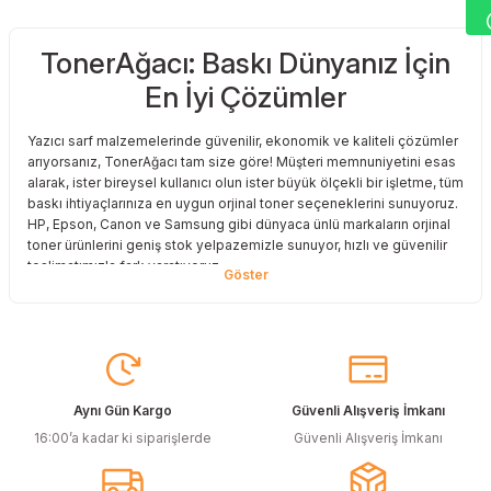
TonerAğacı: Baskı Dünyanız İçin
Sitemize ilk yorumu siz yapın!
En İyi Çözümler
Deneyimini Paylaş
Yazıcı sarf malzemelerinde güvenilir, ekonomik ve kaliteli çözümler
arıyorsanız, TonerAğacı tam size göre! Müşteri memnuniyetini esas
alarak, ister bireysel kullanıcı olun ister büyük ölçekli bir işletme, tüm
baskı ihtiyaçlarınıza en uygun orjinal toner seçeneklerini sunuyoruz.
HP, Epson, Canon ve Samsung gibi dünyaca ünlü markaların orjinal
toner ürünlerini geniş stok yelpazemizle sunuyor, hızlı ve güvenilir
teslimatımızla fark yaratıyoruz.
Baskı Maliyetlerinizi Azaltın
Baskı maliyetlerinizi azaltmak ve en iyi performansı yakalamak mı
istiyorsunuz? O halde muadil toner çözümlerimize göz atmalısınız!
Muadil toner ürünlerimiz, orijinal kalitesine en yakın performansı
sunacak şekilde test edilmiştir. Böylece, baskı kalitenizden ödün
Aynı Gün Kargo
Güvenli Alışveriş İmkanı
vermeden bütçenizi koruyabilirsiniz. Özellikle büyük hacimli
16:00’a kadar ki siparişlerde
Güvenli Alışveriş İmkanı
baskılar yapan işletmeler için muadil toner, tasarruf sağlamanın en
akıllı yollarından biri!