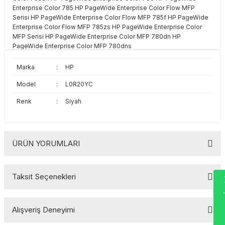
Enterprise Color 785 HP PageWide Enterprise Color Flow MFP
Toshiba
Triumph Adler
Serisi HP PageWide Enterprise Color Flow MFP 785f HP PageWide
Enterprise Color Flow MFP 785zs HP PageWide Enterprise Color
Triumph Adler
Utax
MFP Serisi HP PageWide Enterprise Color MFP 780dn HP
PageWide Enterprise Color MFP 780dns
Utax
Xerox
Marka
:
HP
Xerox
Model
:
L0R20YC
Renk
:
Siyah
ÜRÜN YORUMLARI
Wha
Taksit Seçenekleri
Bu ürüne ilk yorumu siz yapın!
Alışveriş Deneyimi
Yorum Yaz