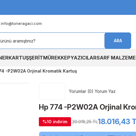
info@toneragaci.com
ARA
NER
KARTUŞ
ŞERİT
MÜREKKEP
YAZICILAR
SARF MALZEME
74 -P2W02A Orjinal Kromatik Kartuş
Yorumlar (0) Yorum Yaz
Hp 774 -P2W02A Orjinal Kro
18.016,43 
%10 indirim
20.018,25 TL