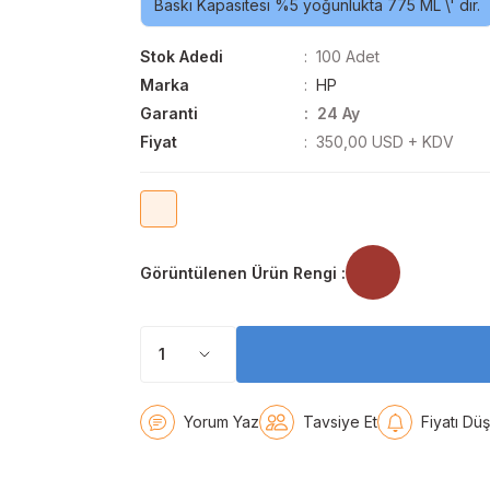
Baskı Kapasitesi %5 yoğunlukta 775 ML \' dir.
Stok Adedi
100 Adet
Marka
HP
Garanti
24 Ay
Fiyat
350,00 USD + KDV
Görüntülenen Ürün Rengi :
Yorum Yaz
Tavsiye Et
Fiyatı Dü