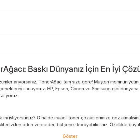
Bu ürüne ilk yorumu siz yapın!
Sitemize ilk yorumu siz yapın!
rAğacı: Baskı Dünyanız İçin En İyi Çöz
Deneyimini Paylaş
Yorum Yaz
ümler arıyorsanız, TonerAğacı tam size göre! Müşteri memnuniyetini es
 seçeneklerini sunuyoruz. HP, Epson, Canon ve Samsung gibi dünyaca ün
ratıyoruz.
 mı istiyorsunuz? O halde muadil toner çözümlerimize göz atmalısınız! 
litenizden ödün vermeden bütçenizi koruyabilirsiniz. Özellikle büyük 