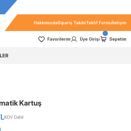
Hakkımızda
Sipariş Takibi
Teklif Formu
İletişim
Favorilerim
Üye Girişi
Sepetim
LER
matik Kartuş
TL
KDV Dahil