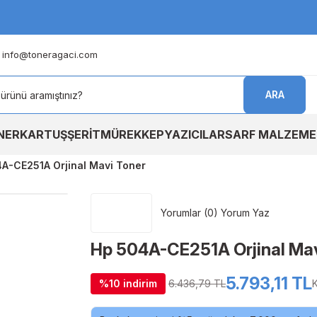
info@toneragaci.com
ARA
NER
KARTUŞ
ŞERİT
MÜREKKEP
YAZICILAR
SARF MALZEME
A-CE251A Orjinal Mavi Toner
Yorumlar (0) Yorum Yaz
Hp 504A-CE251A Orjinal Mav
5.793,11 TL
%10 indirim
6.436,79 TL