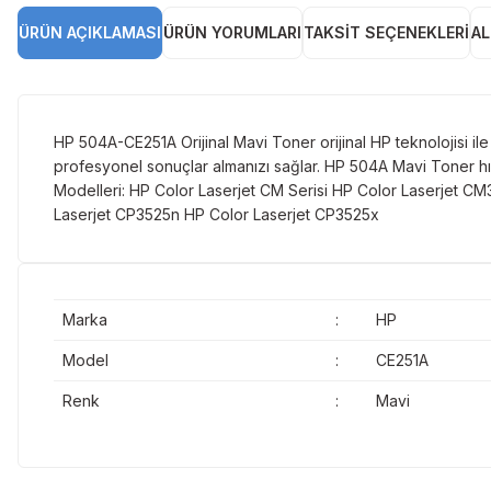
ÜRÜN AÇIKLAMASI
ÜRÜN YORUMLARI
TAKSIT SEÇENEKLERI
AL
HP 504A-CE251A Orijinal Mavi Toner orijinal HP teknolojisi ile
profesyonel sonuçlar almanızı sağlar. HP 504A Mavi Toner hızl
Modelleri: HP Color Laserjet CM Serisi HP Color Laserjet C
Laserjet CP3525n HP Color Laserjet CP3525x
Marka
:
HP
Model
:
CE251A
Renk
:
Mavi