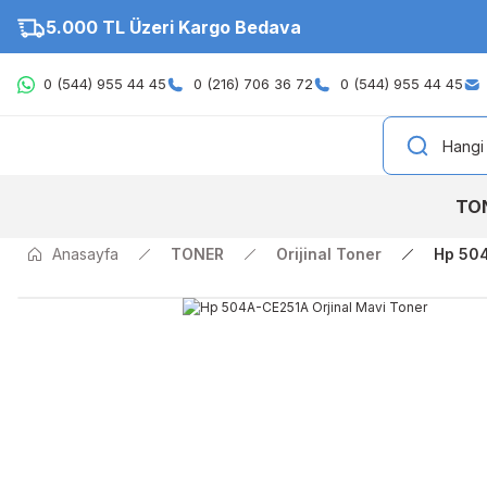
5.000 TL Üzeri Kargo Bedava
0 (544) 955 44 45
0 (216) 706 36 72
0 (544) 955 44 45
TO
Anasayfa
TONER
Orijinal Toner
Hp 504