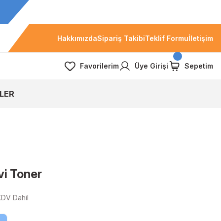
Hakkımızda
Sipariş Takibi
Teklif Formu
İletişim
Favorilerim
Üye Girişi
Sepetim
LER
i Toner
KDV Dahil