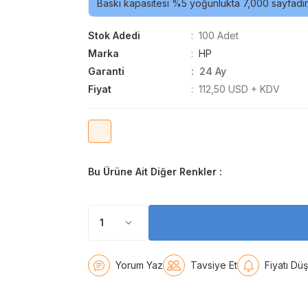
Baskı kapasitesi %5 yoğunlukta 7,000 sayfadır
Stok Adedi
100 Adet
Marka
HP
Garanti
24 Ay
Fiyat
112,50 USD + KDV
Bu Ürüne Ait Diğer Renkler :
Yorum Yaz
Tavsiye Et
Fiyatı Dü