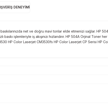
IŞVERIŞ DENEYIMI
 baskılarınızda net ve doğru mavi tonlar elde etmenizi sağlar. HP 504A
ı baskı işlemleriyle iş akışınızı hızlandırır. HP 504A Orjinal Toner
M3530 HP Color Laserjet CM3530fs HP Color Laserjet CP Serisi HP C