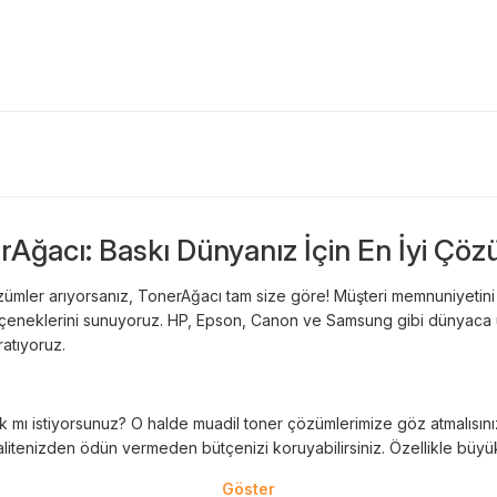
rAğacı: Baskı Dünyanız İçin En İyi Çöz
ümler arıyorsanız, TonerAğacı tam size göre! Müşteri memnuniyetini es
 seçeneklerini sunuyoruz. HP, Epson, Canon ve Samsung gibi dünyaca ün
ratıyoruz.
 mı istiyorsunuz? O halde muadil toner çözümlerimize göz atmalısınız! 
litenizden ödün vermeden bütçenizi koruyabilirsiniz. Özellikle büyük 