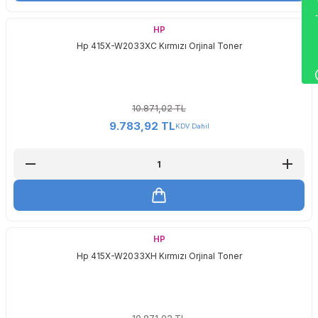
Wha
HP
Hp 415X-W2033XC Kırmızı Orjinal Toner
10.871,02 TL
9.783,92 TL
KDV Dahil
HP
Hp 415X-W2033XH Kırmızı Orjinal Toner