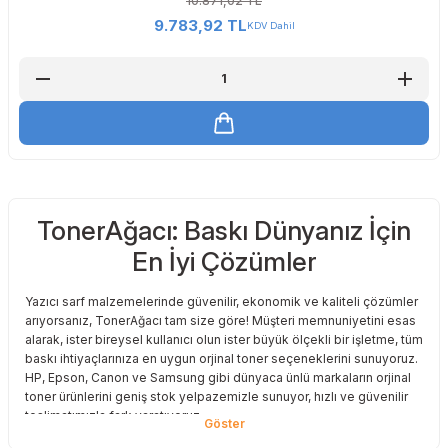
10.871,02 TL
9.783,92 TL
KDV Dahil
TonerAğacı: Baskı Dünyanız İçin
En İyi Çözümler
Yazıcı sarf malzemelerinde güvenilir, ekonomik ve kaliteli çözümler
arıyorsanız, TonerAğacı tam size göre! Müşteri memnuniyetini esas
alarak, ister bireysel kullanıcı olun ister büyük ölçekli bir işletme, tüm
baskı ihtiyaçlarınıza en uygun orjinal toner seçeneklerini sunuyoruz.
HP, Epson, Canon ve Samsung gibi dünyaca ünlü markaların orjinal
toner ürünlerini geniş stok yelpazemizle sunuyor, hızlı ve güvenilir
teslimatımızla fark yaratıyoruz.
Baskı Maliyetlerinizi Azaltın