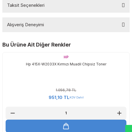
Taksit Seçenekleri
HP Color LaserJet Enterprise M Serisi
Bu ürüne ilk yorumu siz yapın!
HP Color LaserJet Enterprise M455DN
Alışveriş Deneyimi
Yorum Yaz
HP Color LaserJet Enterprise MFP M
Serisi
Bu Ürüne Ait Diğer Renkler
Sitemize ilk yorumu siz yapın!
HP Color LaserJet Enterprise MFP M480F
HP
Hp 415X-W2033X Kırmızı Muadil Chipsiz Toner
Deneyimini Paylaş
1.056,78 TL
951,10 TL
KDV Dahil