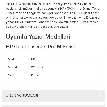
HP 415X-W2033X Kırmızı Orijinal Toner yüksek kaliteli kırmızı
Toshiba
Triumph Adler
baskılar için mükemmel bir seçenektir. HP 415X Kırmızı Orjinal Toner
kırmızı renkleri zengin ve canlı şekilde basar. HP 415X Orjinal Toner
Triumph Adler
Utax
orijinal toner teknolojisi sayesinde güvenilir ve uzun ömürlü baskılar
yapar. HP 415X Kırmızı Toner her baskıda mükemmel kırmızı tonları
sağlar ve baskı kalitesini üst seviyeye çıkarır.
Utax
Xerox
Uyumlu Yazıcı Modelleri
Xerox
HP Color LaserJet Pro M Serisi
HP Color LaserJet Pro M454DN
Marka
:
HP
HP Color LaserJet Pro M454DW
HP Color LaserJet Pro M454FW
Model
:
W2033X
HP Color LaserJet Pro M454NW
Renk
:
Kırmızı
HP Color LaserJet Pro MFP M Serisi
HP Color LaserJet Pro MFP M479DN
HP Color LaserJet Pro MFP M479DW
ÜRÜN YORUMLARI
HP Color LaserJet Pro MFP M479FDN
HP Color LaserJet Pro MFP M479FDW
HP Color LaserJet Pro MFP M479FNW