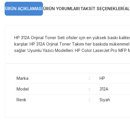
ÜRÜN AÇIKLAMASI
ÜRÜN YORUMLARI
TAKSIT SEÇENEKLERI
AL
HP 312A Orijinal Toner Seti ofisler için en yüksek baskı kalitesi
karşılar. HP 312A Orjinal Toner Takımı her baskıda mükemmel 
sağlar. Uyumlu Yazıcı Modelleri: HP Color LaserJet Pro 
Marka
:
HP
Model
:
312A
Renk
:
Siyah