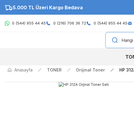
5.000 TL Üzeri Kargo Bedava
0 (544) 955 44 45
0 (216) 706 36 72
0 (544) 955 44 45
TO
Anasayfa
TONER
Orijinal Toner
HP 312