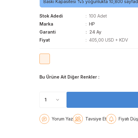
Baskı Kapasitesi %5 yoğunlukta 10,800 sayfadı
Stok Adedi
100 Adet
Marka
HP
Garanti
24 Ay
Fiyat
405,00 USD + KDV
Bu Ürüne Ait Diğer Renkler :
Yorum Yaz
Tavsiye Et
Fiyatı Dü