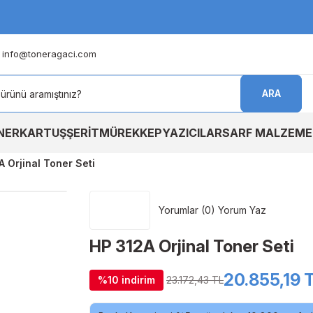
info@toneragaci.com
ARA
NER
KARTUŞ
ŞERİT
MÜREKKEP
YAZICILAR
SARF MALZEME
A Orjinal Toner Seti
Yorumlar (0) Yorum Yaz
HP 312A Orjinal Toner Seti
20.855,19 
%10 indirim
23.172,43 TL