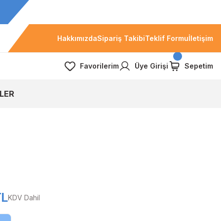
Hakkımızda
Sipariş Takibi
Teklif Formu
İletişim
Favorilerim
Üye Girişi
Sepetim
LER
TL
KDV Dahil