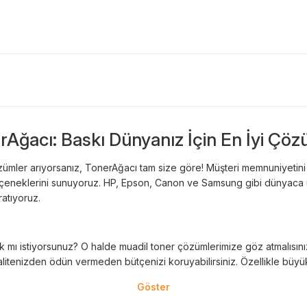
rAğacı: Baskı Dünyanız İçin En İyi Çöz
ümler arıyorsanız, TonerAğacı tam size göre! Müşteri memnuniyetini es
 seçeneklerini sunuyoruz. HP, Epson, Canon ve Samsung gibi dünyaca ün
ratıyoruz.
 mı istiyorsunuz? O halde muadil toner çözümlerimize göz atmalısınız! 
litenizden ödün vermeden bütçenizi koruyabilirsiniz. Özellikle büyük 