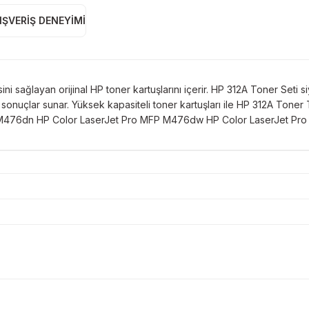
IŞVERIŞ DENEYIMI
ni sağlayan orijinal HP toner kartuşlarını içerir. HP 312A Toner Seti siy
sonuçlar sunar. Yüksek kapasiteli toner kartuşları ile HP 312A Toner 
MFP M476dn HP Color LaserJet Pro MFP M476dw HP Color LaserJet P