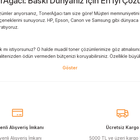
rAğacı: Baskı Dünyanız İçin En İyi Çöz
Deneyimini Paylaş
Yorum Yaz
ümler arıyorsanız, TonerAğacı tam size göre! Müşteri memnuniyetini es
 seçeneklerini sunuyoruz. HP, Epson, Canon ve Samsung gibi dünyaca ün
ratıyoruz.
 mı istiyorsunuz? O halde muadil toner çözümlerimize göz atmalısınız! 
litenizden ödün vermeden bütçenizi koruyabilirsiniz. Özellikle büyük 
nal kartuş kullanımı oldukça önemlidir. TonerAğacı, HP ve Epson gibi ö
eder. Her siparişinizde %100 uyumlu ve garantili ürünler sunarak, yazı
eçeneklerimiz de mevcuttur. Muadil kartuş, kaliteli baskıyı uygun fiyat
r için ideal çözümler sunan muadil kartuş ürünlerimiz, baskı ihtiyaçlar
nli Alışveriş İmkanı
Ücretsiz Kargo
enli Alışveriş İmkanı
5000 TL ve üzeri kargo