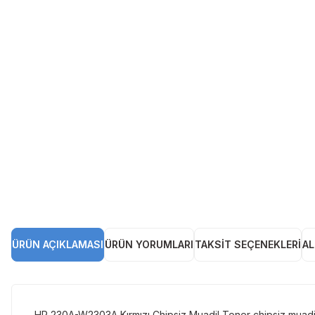
ÜRÜN AÇIKLAMASI
ÜRÜN YORUMLARI
TAKSIT SEÇENEKLERI
AL
HP 230A-W2303A Kırmızı Chipsiz Muadil Toner chipsiz muadil 