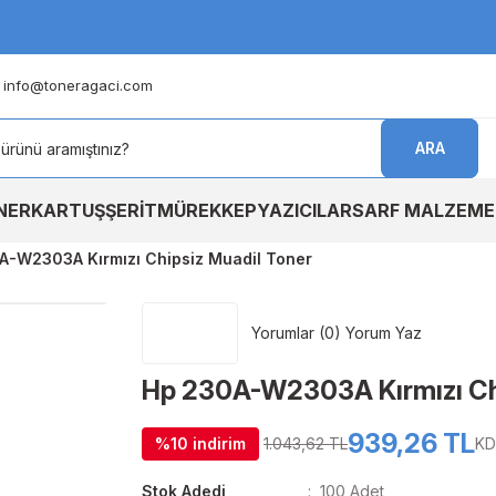
info@toneragaci.com
ARA
NER
KARTUŞ
ŞERİT
MÜREKKEP
YAZICILAR
SARF MALZEME
A-W2303A Kırmızı Chipsiz Muadil Toner
Yorumlar (0) Yorum Yaz
Hp 230A-W2303A Kırmızı Chi
939,26 TL
%10 indirim
1.043,62 TL
KD
Stok Adedi
100 Adet