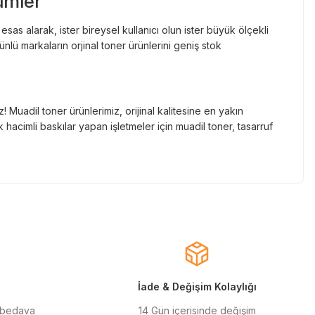
ümler
as alarak, ister bireysel kullanıcı olun ister büyük ölçekli
lü markaların orjinal toner ürünlerini geniş stok
Muadil toner ürünlerimiz, orijinal kalitesine en yakın
hacimli baskılar yapan işletmeler için muadil toner, tasarruf
nde gelen markaların orjinal kartuş çözümlerini sizlere
cınızın ömrünü uzatıyoruz.
larla almanızı sağlarken, uzun ömürlü ve dayanıklı yapısıyla
ınızı ekonomik hale getirir.
İade & Değişim Kolaylığı
 bedava
14 Gün içerisinde değişim