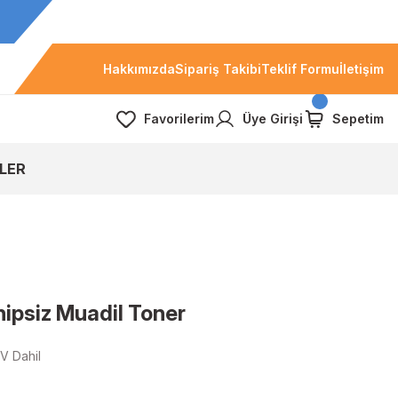
Hakkımızda
Sipariş Takibi
Teklif Formu
İletişim
Favorilerim
Üye Girişi
Sepetim
LER
psiz Muadil Toner
V Dahil