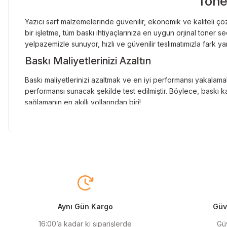
Tone
Yazıcı sarf malzemelerinde güvenilir, ekonomik ve kaliteli çöz
bir işletme, tüm baskı ihtiyaçlarınıza en uygun orjinal toner
yelpazemizle sunuyor, hızlı ve güvenilir teslimatımızla fark ya
Baskı Maliyetlerinizi Azaltın
Baskı maliyetlerinizi azaltmak ve en iyi performansı yakalamak
performansı sunacak şekilde test edilmiştir. Böylece, baskı ka
sağlamanın en akıllı yollarından biri!
Orjinal Kartuşun Önemi
Baskı süreçlerinizde en yüksek verimliliği sağlamak için orji
sunarak, en doğru renk tonlarını ve keskin baskıları garanti 
Muadil Kartuş ile Ekonomik Çözümler
Maliyetleri düşürmek isteyen kullanıcılar için muadil kartuş s
yüksek verim sunar. Hem işletmeler hem de bireysel kullanıcıla
Aynı Gün Kargo
Güve
Orjinal Mürekkep ile Canlı Baskılar
16:00’a kadar ki siparişlerde
Güv