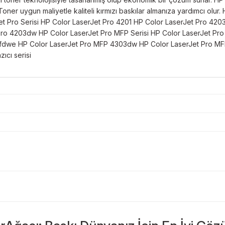
Toner uygun maliyetle kaliteli kırmızı baskılar almanıza yardımcı olur
Laserjet Pro Serisi HP Color LaserJet Pro 4201 HP Color LaserJet Pro
Pro 4203dw HP Color LaserJet Pro MFP Serisi HP Color LaserJet P
fdwe HP Color LaserJet Pro MFP 4303dw HP Color LaserJet Pro M
cı serisi
Bu ürüne ilk yorumu siz yapın!
Sitemize ilk yorumu siz yapın!