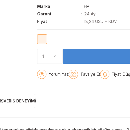
Marka
HP
Garanti
24 Ay
Fiyat
18,24 USD + KDV
Yorum Yaz
Tavsiye Et
Fiyatı Dü
IŞVERIŞ DENEYIMI
toner teknolojisiyle tasarlanmış olup ekonomik bir çözüm sunar. HP 