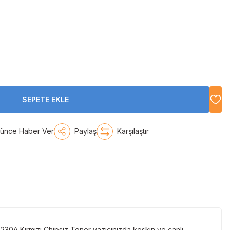
SEPETE EKLE
şünce Haber Ver
Paylaş
Karşılaştır
230A Kırmızı Chipsiz Toner yazıcınızda keskin ve canlı