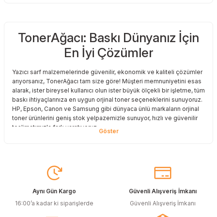
TonerAğacı: Baskı Dünyanız İçin
En İyi Çözümler
Yazıcı sarf malzemelerinde güvenilir, ekonomik ve kaliteli çözümler
arıyorsanız, TonerAğacı tam size göre! Müşteri memnuniyetini esas
alarak, ister bireysel kullanıcı olun ister büyük ölçekli bir işletme, tüm
baskı ihtiyaçlarınıza en uygun orjinal toner seçeneklerini sunuyoruz.
HP, Epson, Canon ve Samsung gibi dünyaca ünlü markaların orjinal
toner ürünlerini geniş stok yelpazemizle sunuyor, hızlı ve güvenilir
teslimatımızla fark yaratıyoruz.
Baskı Maliyetlerinizi Azaltın
Baskı maliyetlerinizi azaltmak ve en iyi performansı yakalamak mı
istiyorsunuz? O halde muadil toner çözümlerimize göz atmalısınız!
Muadil toner ürünlerimiz, orijinal kalitesine en yakın performansı
sunacak şekilde test edilmiştir. Böylece, baskı kalitenizden ödün
Aynı Gün Kargo
Güvenli Alışveriş İmkanı
vermeden bütçenizi koruyabilirsiniz. Özellikle büyük hacimli
16:00’a kadar ki siparişlerde
Güvenli Alışveriş İmkanı
baskılar yapan işletmeler için muadil toner, tasarruf sağlamanın en
akıllı yollarından biri!