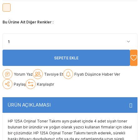
Lexmark
Lexmark
Lexmark
Samsung
Toshiba
Toshiba
Bu Ürüne Ait Diğer Renkler :
Oki
Oki
Oki
Xerox
Triumph Adler
Triumph Adler
Olivetti
Olivetti
Panasonic
Utax
Utax
Panasonic
Panasonic
Pantum
Xerox
Xerox
SEPETE EKLE
Pantum
Pantum
Samsung
Yorum Yaz
Tavsiye Et
Fiyatı Düşünce Haber Ver
Ricoh
Ricoh
Toshiba
Paylaş
Karşılaştır
Sagem
Samsung
Xerox
ÜRÜN AÇIKLAMASI
Samsung
Sharp
HP 125A Orijinal Toner Takımı aynı paket içinde 4 adet siyah toner
bulunan bir üründür ve yoğun olarak yazıcı kullanan firmalar için ideal
Sharp
Toshiba
bir çözümdür. HP 125A Orjinal Toner Takımı tercih ederek, sürekli
baskı ihtiyacı duyduğunuz ofis ya da ev ortamlarında uzun süreli