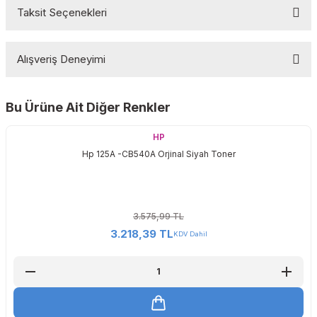
Taksit Seçenekleri
Bu ürüne ilk yorumu siz yapın!
Alışveriş Deneyimi
Yorum Yaz
Bu Ürüne Ait Diğer Renkler
Sitemize ilk yorumu siz yapın!
HP
Hp 125A -CB540A Orjinal Siyah Toner
Deneyimini Paylaş
3.575,99 TL
3.218,39 TL
KDV Dahil