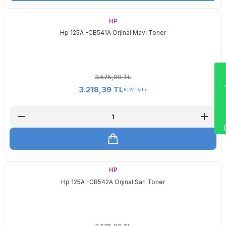
HP
Hp 125A -CB541A Orjinal Mavi Toner
Wha
3.575,99 TL
3.218,39 TL
KDV Dahil
HP
Hp 125A -CB542A Orjinal Sarı Toner