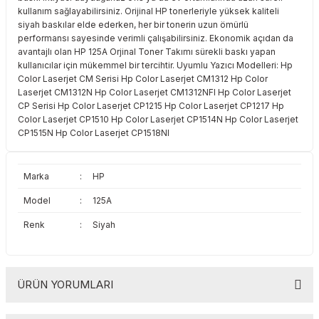
kullanım sağlayabilirsiniz. Orijinal HP tonerleriyle yüksek kaliteli
Toshiba
Triumph Adler
siyah baskılar elde ederken, her bir tonerin uzun ömürlü
performansı sayesinde verimli çalışabilirsiniz. Ekonomik açıdan da
Triumph Adler
Utax
avantajlı olan HP 125A Orjinal Toner Takımı sürekli baskı yapan
kullanıcılar için mükemmel bir tercihtir. Uyumlu Yazıcı Modelleri: Hp
Color Laserjet CM Serisi Hp Color Laserjet CM1312 Hp Color
Utax
Xerox
Laserjet CM1312N Hp Color Laserjet CM1312NFI Hp Color Laserjet
CP Serisi Hp Color Laserjet CP1215 Hp Color Laserjet CP1217 Hp
Xerox
Color Laserjet CP1510 Hp Color Laserjet CP1514N Hp Color Laserjet
CP1515N Hp Color Laserjet CP1518NI
Marka
:
HP
Model
:
125A
Renk
:
Siyah
ÜRÜN YORUMLARI