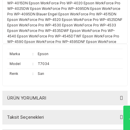
WP-4015DN Epson WorkForce Pro WP-4020 Epson WorkForce Pro
Toshiba
Triumph Adler
WP-4025DW Epson WorkForce Pro WP-4095DN Epson WorkForce
Pro WP-4095DN Blauer Engel Epson WorkForce Pro WP-4515DN
Triumph Adler
Utax
Epson WorkForce Pro WP-4520 Epson WorkForce Pro WP-4525DNF
Epson WorkForce Pro WP-4530 Epson WorkForce Pro WP-4533
Epson WorkForce Pro WP-4535DWF Epson WorkForce Pro WP-
Utax
Xerox
4540 Epson WorkForce Pro WP-4545DTWF Epson WorkForce Pro
WP-4590 Epson WorkForce Pro WP-4595DNF Epson WorkForce
Pro WP-4595DNF Blauer Engel
Xerox
Marka
:
Epson
Model
:
T7034
Renk
:
Sarı
ÜRÜN YORUMLARI
Wha
Taksit Seçenekleri
Bu ürüne ilk yorumu siz yapın!