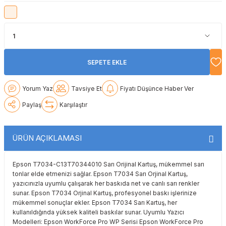
Lexmark
Lexmark
Lexmark
Samsung
Toshiba
Toshiba
Oki
Oki
Oki
Xerox
Triumph Adler
Triumph Adler
Olivetti
Olivetti
Panasonic
Utax
Utax
SEPETE EKLE
Panasonic
Panasonic
Pantum
Xerox
Xerox
Yorum Yaz
Tavsiye Et
Fiyatı Düşünce Haber Ver
Paylaş
Karşılaştır
Pantum
Pantum
Samsung
Ricoh
Ricoh
Toshiba
ÜRÜN AÇIKLAMASI
Sagem
Samsung
Xerox
Epson T7034-C13T70344010 Sarı Orijinal Kartuş, mükemmel sarı
tonlar elde etmenizi sağlar. Epson T7034 Sarı Orjinal Kartuş,
yazıcınızla uyumlu çalışarak her baskıda net ve canlı sarı renkler
Samsung
Sharp
sunar. Epson T7034 Orjinal Kartuş, profesyonel baskı işlerinize
mükemmel sonuçlar ekler. Epson T7034 Sarı Kartuş, her
Sharp
Toshiba
kullanıldığında yüksek kaliteli baskılar sunar. Uyumlu Yazıcı
Modelleri: Epson WorkForce Pro WP Serisi Epson WorkForce Pro