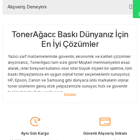
Alışveriş Deneyimi
Yorum Yaz
TonerAğacı: Baskı Dünyanız İçin
Sitemize ilk yorumu siz yapın!
En İyi Çözümler
Deneyimini Paylaş
Yazıcı sarf malzemelerinde güvenilir, ekonomik ve kaliteli çözümler
arıyorsanız, TonerAğacı tam size göre! Müşteri memnuniyetini esas
alarak, ister bireysel kullanıcı olun ister büyük ölçekli bir işletme, tüm
baskı ihtiyaçlarınıza en uygun orjinal toner seçeneklerini sunuyoruz.
HP, Epson, Canon ve Samsung gibi dünyaca ünlü markaların orjinal
toner ürünlerini geniş stok yelpazemizle sunuyor, hızlı ve güvenilir
teslimatımızla fark yaratıyoruz.
Baskı Maliyetlerinizi Azaltın
Baskı maliyetlerinizi azaltmak ve en iyi performansı yakalamak mı
istiyorsunuz? O halde muadil toner çözümlerimize göz atmalısınız!
Muadil toner ürünlerimiz, orijinal kalitesine en yakın performansı
sunacak şekilde test edilmiştir. Böylece, baskı kalitenizden ödün
Aynı Gün Kargo
Güvenli Alışveriş İmkanı
vermeden bütçenizi koruyabilirsiniz. Özellikle büyük hacimli