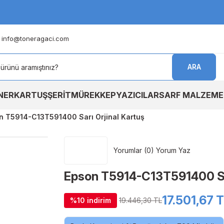
info@toneragaci.com
ARA
NER
KARTUŞ
ŞERİT
MÜREKKEP
YAZICILAR
SARF MALZEME
n T5914-C13T591400 Sarı Orjinal Kartuş
Yorumlar (0) Yorum Yaz
Epson T5914-C13T591400 Sar
17.501,67 
%10 indirim
19.446,30 TL