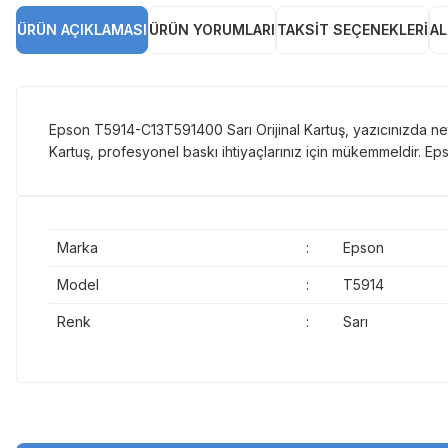
ÜRÜN AÇIKLAMASI
ÜRÜN YORUMLARI
TAKSIT SEÇENEKLERI
AL
Epson T5914-C13T591400 Sarı Orijinal Kartuş, yazıcınızda net 
Kartuş, profesyonel baskı ihtiyaçlarınız için mükemmeldir. E
Marka
:
Epson
Model
:
T5914
Renk
:
Sarı