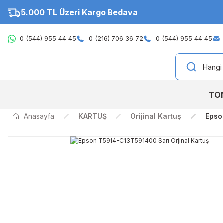
5.000 TL Üzeri Kargo Bedava
0 (544) 955 44 45
0 (216) 706 36 72
0 (544) 955 44 45
TO
Anasayfa
KARTUŞ
Orijinal Kartuş
Epso