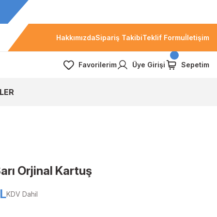
Hakkımızda
Sipariş Takibi
Teklif Formu
İletişim
Favorilerim
Üye Girişi
Sepetim
LER
ı Orjinal Kartuş
TL
KDV Dahil