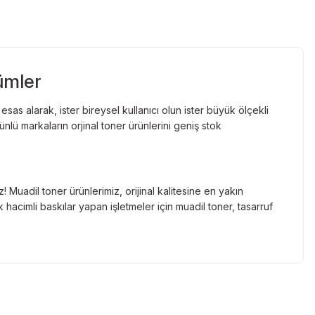
ümler
as alarak, ister bireysel kullanıcı olun ister büyük ölçekli
lü markaların orjinal toner ürünlerini geniş stok
Muadil toner ürünlerimiz, orijinal kalitesine en yakın
hacimli baskılar yapan işletmeler için muadil toner, tasarruf
nde gelen markaların orjinal kartuş çözümlerini sizlere
cınızın ömrünü uzatıyoruz.