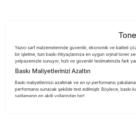
Tone
Yazıcı sarf malzemelerinde güvenilir, ekonomik ve kaliteli çöz
bir işletme, tüm baskı ihtiyaçlarınıza en uygun orjinal toner
yelpazemizle sunuyor, hızlı ve güvenilir teslimatımızla fark ya
Baskı Maliyetlerinizi Azaltın
Baskı maliyetlerinizi azaltmak ve en iyi performansı yakalamak
performansı sunacak şekilde test edilmiştir. Böylece, baskı ka
sağlamanın en akıllı yollarından biri!
Orjinal Kartuşun Önemi
Baskı süreçlerinizde en yüksek verimliliği sağlamak için orji
sunarak, en doğru renk tonlarını ve keskin baskıları garanti 
Muadil Kartuş ile Ekonomik Çözümler