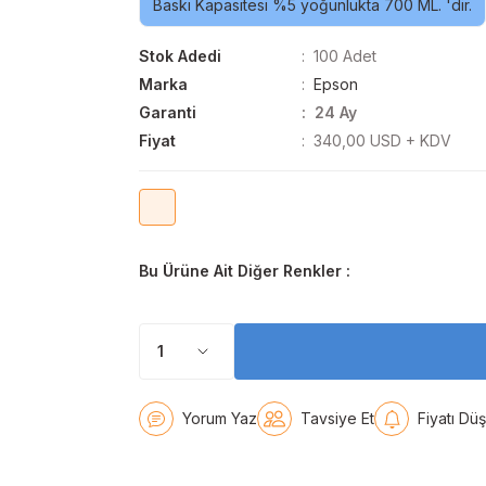
Baskı Kapasitesi %5 yoğunlukta 700 ML. 'dir.
Stok Adedi
100 Adet
Marka
Epson
Garanti
24 Ay
Fiyat
340,00 USD + KDV
Bu Ürüne Ait Diğer Renkler :
Yorum Yaz
Tavsiye Et
Fiyatı Dü