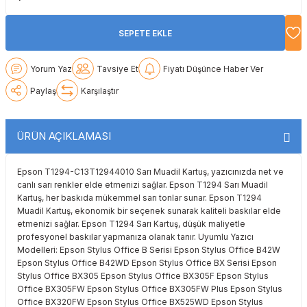
Lexmark
Lexmark
Lexmark
Samsung
Toshiba
Toshiba
SEPETE EKLE
Oki
Oki
Oki
Xerox
Triumph Adler
Triumph Adler
Yorum Yaz
Tavsiye Et
Fiyatı Düşünce Haber Ver
Olivetti
Olivetti
Panasonic
Utax
Utax
Paylaş
Karşılaştır
Panasonic
Panasonic
Pantum
Xerox
Xerox
ÜRÜN AÇIKLAMASI
Pantum
Pantum
Samsung
Epson T1294-C13T12944010 Sarı Muadil Kartuş, yazıcınızda net ve
Ricoh
Ricoh
Toshiba
canlı sarı renkler elde etmenizi sağlar. Epson T1294 Sarı Muadil
Kartuş, her baskıda mükemmel sarı tonlar sunar. Epson T1294
Muadil Kartuş, ekonomik bir seçenek sunarak kaliteli baskılar elde
Sagem
Samsung
Xerox
etmenizi sağlar. Epson T1294 Sarı Kartuş, düşük maliyetle
profesyonel baskılar yapmanıza olanak tanır. Uyumlu Yazıcı
Modelleri: Epson Stylus Office B Serisi Epson Stylus Office B42W
Samsung
Sharp
Epson Stylus Office B42WD Epson Stylus Office BX Serisi Epson
Stylus Office BX305 Epson Stylus Office BX305F Epson Stylus
Sharp
Toshiba
Office BX305FW Epson Stylus Office BX305FW Plus Epson Stylus
Office BX320FW Epson Stylus Office BX525WD Epson Stylus