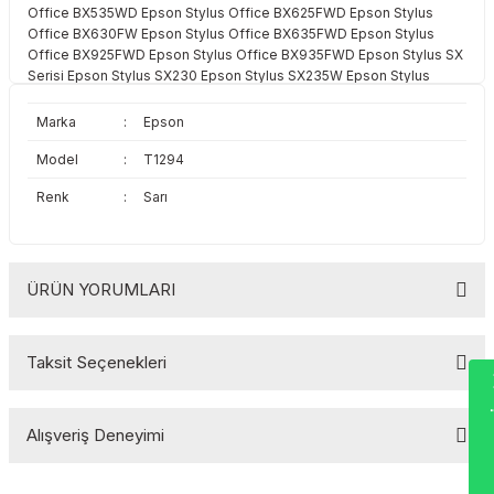
Office BX535WD Epson Stylus Office BX625FWD Epson Stylus
Toshiba
Triumph Adler
Office BX630FW Epson Stylus Office BX635FWD Epson Stylus
Office BX925FWD Epson Stylus Office BX935FWD Epson Stylus SX
Triumph Adler
Utax
Serisi Epson Stylus SX230 Epson Stylus SX235W Epson Stylus
SX420W Epson Stylus SX425W Epson Stylus SX430W Epson Stylus
SX435W Epson Stylus SX438W Epson Stylus SX440W Epson Stylus
Marka
:
Epson
Utax
Xerox
SX445W Epson Stylus SX445WE Epson Stylus SX525WD Epson
Stylus SX535WD Epson Stylus SX620FW Epson WorkForce WF
Model
:
T1294
Serisi Epson WorkForce WF-3010DW Epson WorkForce WF-
Xerox
Renk
:
Sarı
3520DWF Epson WorkForce WF-3530DTWF Epson WorkForce WF-
3540DTWF Epson WorkForce WF-7015 Epson WorkForce WF-7515
Epson WorkForce WF-7525
ÜRÜN YORUMLARI
Taksit Seçenekleri
Wha
Bu ürüne ilk yorumu siz yapın!
Alışveriş Deneyimi
Yorum Yaz