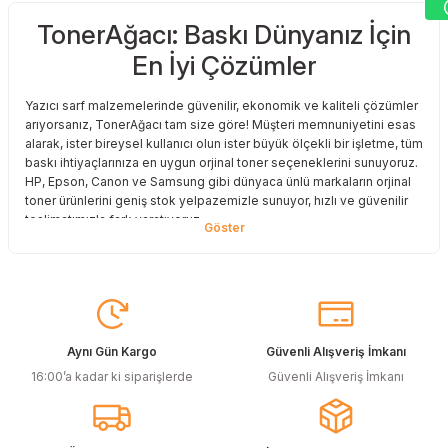
TonerAğacı: Baskı Dünyanız İçin
Sitemize ilk yorumu siz yapın!
En İyi Çözümler
Deneyimini Paylaş
Yazıcı sarf malzemelerinde güvenilir, ekonomik ve kaliteli çözümler
arıyorsanız, TonerAğacı tam size göre! Müşteri memnuniyetini esas
alarak, ister bireysel kullanıcı olun ister büyük ölçekli bir işletme, tüm
baskı ihtiyaçlarınıza en uygun orjinal toner seçeneklerini sunuyoruz.
HP, Epson, Canon ve Samsung gibi dünyaca ünlü markaların orjinal
toner ürünlerini geniş stok yelpazemizle sunuyor, hızlı ve güvenilir
teslimatımızla fark yaratıyoruz.
Baskı Maliyetlerinizi Azaltın
Baskı maliyetlerinizi azaltmak ve en iyi performansı yakalamak mı
istiyorsunuz? O halde muadil toner çözümlerimize göz atmalısınız!
Muadil toner ürünlerimiz, orijinal kalitesine en yakın performansı
sunacak şekilde test edilmiştir. Böylece, baskı kalitenizden ödün
Aynı Gün Kargo
Güvenli Alışveriş İmkanı
vermeden bütçenizi koruyabilirsiniz. Özellikle büyük hacimli
16:00’a kadar ki siparişlerde
Güvenli Alışveriş İmkanı
baskılar yapan işletmeler için muadil toner, tasarruf sağlamanın en
akıllı yollarından biri!
Orjinal Kartuşun Önemi