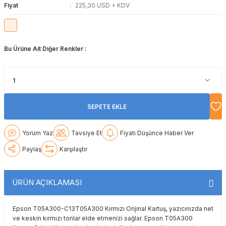
Fiyat
225,30 USD + KDV
Lexmark
Lexmark
Lexmark
Samsung
Toshiba
Toshiba
Oki
Oki
Oki
Xerox
Triumph Adler
Triumph Adler
Bu Ürüne Ait Diğer Renkler :
Olivetti
Olivetti
Panasonic
Utax
Utax
Panasonic
Panasonic
Pantum
Xerox
Xerox
SEPETE EKLE
Pantum
Pantum
Samsung
Yorum Yaz
Tavsiye Et
Fiyatı Düşünce Haber Ver
Ricoh
Ricoh
Toshiba
Paylaş
Karşılaştır
Sagem
Samsung
Xerox
ÜRÜN AÇIKLAMASI
Samsung
Sharp
Epson T05A300-C13T05A300 Kırmızı Orijinal Kartuş, yazıcınızda net
Sharp
Toshiba
ve keskin kırmızı tonlar elde etmenizi sağlar. Epson T05A300