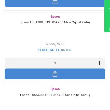
Wha
Epson
Epson T05A200-C13T05A200 Mavi Orjinal Kartuş
12.890,74 TL
11.601,66 TL
KDV Dahil
Epson
Epson T05A400-C13T05A400 Sarı Orjinal Kartuş