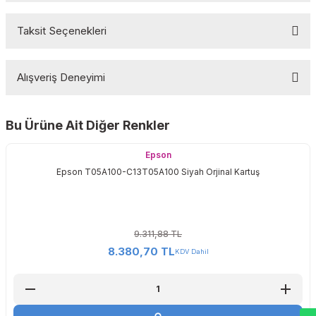
Taksit Seçenekleri
Bu ürüne ilk yorumu siz yapın!
Alışveriş Deneyimi
Yorum Yaz
Bu Ürüne Ait Diğer Renkler
Sitemize ilk yorumu siz yapın!
Epson
Epson T05A100-C13T05A100 Siyah Orjinal Kartuş
Deneyimini Paylaş
9.311,88 TL
8.380,70 TL
KDV Dahil