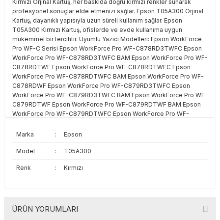
Kırmızı Orjinal Kartuş, her baskıda doğru kırmızı renkler sunarak
Toshiba
Triumph Adler
profesyonel sonuçlar elde etmenizi sağlar. Epson T05A300 Orjinal
Kartuş, dayanıklı yapısıyla uzun süreli kullanım sağlar. Epson
T05A300 Kırmızı Kartuş, ofislerde ve evde kullanıma uygun
Triumph Adler
Utax
mükemmel bir tercihtir. Uyumlu Yazıcı Modelleri: Epson WorkForce
Pro WF-C Serisi Epson WorkForce Pro WF-C878RD3TWFC Epson
Utax
Xerox
WorkForce Pro WF-C878RD3TWFC BAM Epson WorkForce Pro WF-
C878RDTWF Epson WorkForce Pro WF-C878RDTWFC Epson
WorkForce Pro WF-C878RDTWFC BAM Epson WorkForce Pro WF-
Xerox
C878RDWF Epson WorkForce Pro WF-C879RD3TWFC Epson
WorkForce Pro WF-C879RD3TWFC BAM Epson WorkForce Pro WF-
C879RDTWF Epson WorkForce Pro WF-C879RDTWF BAM Epson
WorkForce Pro WF-C879RDTWFC Epson WorkForce Pro WF-
C879RDWF Epson WorkForce Pro WF-C879RDWF BAM
Marka
:
Epson
Model
:
T05A300
Renk
:
Kırmızı
ÜRÜN YORUMLARI