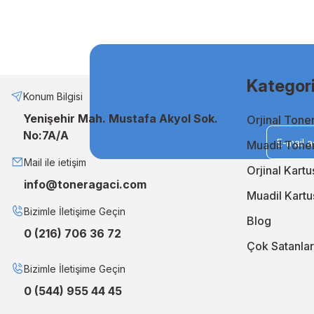
ve uzun ömürlü baskıları garanti eder. Keskin detaylar ve canl
Muadil Mürekkep ile Ekonomik Çözümler
Bütçenizi zorlamadan kaliteli baskılar almak istiyorsanız, mua
etmenin en akıllı yoludur. Uzun ömürlü ve stabil performansı sa
Kategori
Neden TonerAğacı?
Konum Bilgisi
Yenişehir Mah. Mustafa Akyol Sok.
Orjinal Tone
TonerAğacı, müşteri memnuniyeti odaklı hizmet anlayışıyla, b
No:7A/A
geliştiriyor, siparişlerinizi en kısa sürede kapınıza ulaştırıyo
Muadil Tone
En iyi orjinal ve muadil çözümler için TonerAğacı'nı ziyaret 
Mail ile ietişim
Orjinal Kartu
info@toneragaci.com
Muadil Kartu
Bizimle İletişime Geçin
Blog
0 (216) 706 36 72
Çok Satanlar
Bizimle İletişime Geçin
0 (544) 955 44 45