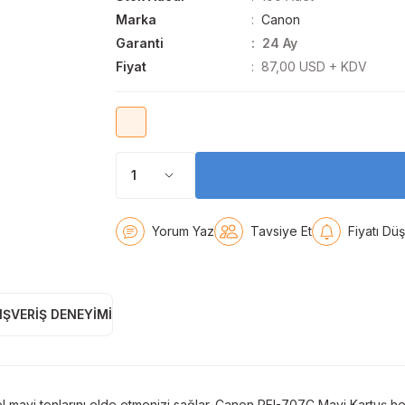
Marka
Canon
Garanti
24 Ay
Fiyat
87,00 USD + KDV
Yorum Yaz
Tavsiye Et
Fiyatı Dü
IŞVERIŞ DENEYIMI
avi tonlarını elde etmenizi sağlar. Canon PFI-707C Mavi Kartuş her 