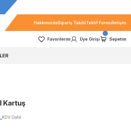
Hakkımızda
Sipariş Takibi
Teklif Formu
İletişim
Favorilerim
Üye Girişi
Sepetim
LER
l Kartuş
L
KDV Dahil