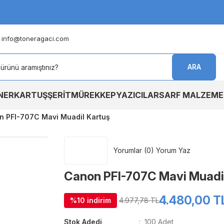
info@toneragaci.com
ARA
NER
KARTUŞ
ŞERİT
MÜREKKEP
YAZICILAR
SARF MALZEME
n PFI-707C Mavi Muadil Kartuş
Yorumlar (0) Yorum Yaz
Canon PFI-707C Mavi Muadi
4.480,00 T
%10 indirim
4.977,78 TL
Stok Adedi
100 Adet