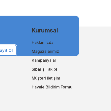
msal kullanıcılar için uygun fiyatlı ve kaliteli baskılar elde
Kurumsal
Hakkımızda
i takip ederek online alışveriş deneyiminizi sürekli
an yanınızda!
ayıt Ol
Mağazalarımız
i keşfedin!
Kampanyalar
Sipariş Takibi
Müşteri İletişim
Havale Bildirim Formu