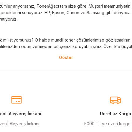
Deneyimini Paylaş
Yorum Yaz
ümler arıyorsanız, TonerAğacı tam size göre! Müşteri memnuniyetini es
 seçeneklerini sunuyoruz. HP, Epson, Canon ve Samsung gibi dünyaca ün
ratıyoruz.
 mı istiyorsunuz? O halde muadil toner çözümlerimize göz atmalısınız! 
litenizden ödün vermeden bütçenizi koruyabilirsiniz. Özellikle büyük 
nal kartuş kullanımı oldukça önemlidir. TonerAğacı, HP ve Epson gibi ö
eder. Her siparişinizde %100 uyumlu ve garantili ürünler sunarak, yazı
eçeneklerimiz de mevcuttur. Muadil kartuş, kaliteli baskıyı uygun fiyat
r için ideal çözümler sunan muadil kartuş ürünlerimiz, baskı ihtiyaçlar
nli Alışveriş İmkanı
Ücretsiz Kargo
enli Alışveriş İmkanı
5000 TL ve üzeri kargo
anmak şarttır! Canon ve Epson gibi markalar için özel olarak geliştir