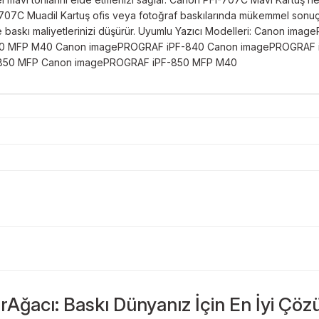
I-707C Muadil Kartuş ofis veya fotoğraf baskılarında mükemmel sonu
ar ve baskı maliyetlerinizi düşürür. Uyumlu Yazıcı Modelleri: Cano
0 MFP M40 Canon imagePROGRAF iPF-840 Canon imagePROGRAF 
850 MFP Canon imagePROGRAF iPF-850 MFP M40
Bu ürüne ilk yorumu siz yapın!
Sitemize ilk yorumu siz yapın!
rAğacı: Baskı Dünyanız İçin En İyi Çöz