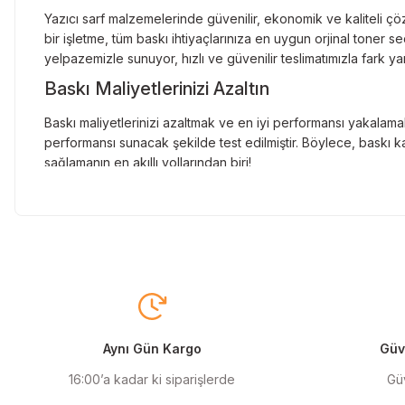
Yazıcı sarf malzemelerinde güvenilir, ekonomik ve kaliteli çöz
bir işletme, tüm baskı ihtiyaçlarınıza en uygun orjinal toner
yelpazemizle sunuyor, hızlı ve güvenilir teslimatımızla fark ya
Baskı Maliyetlerinizi Azaltın
Baskı maliyetlerinizi azaltmak ve en iyi performansı yakalamak
performansı sunacak şekilde test edilmiştir. Böylece, baskı ka
sağlamanın en akıllı yollarından biri!
Orjinal Kartuşun Önemi
Baskı süreçlerinizde en yüksek verimliliği sağlamak için orji
sunarak, en doğru renk tonlarını ve keskin baskıları garanti 
Muadil Kartuş ile Ekonomik Çözümler
Maliyetleri düşürmek isteyen kullanıcılar için muadil kartuş s
yüksek verim sunar. Hem işletmeler hem de bireysel kullanıcıla
Aynı Gün Kargo
Güve
Orjinal Mürekkep ile Canlı Baskılar
16:00’a kadar ki siparişlerde
Güv
Baskı kalitenizi maksimuma çıkarmak için orjinal mürekkep kull