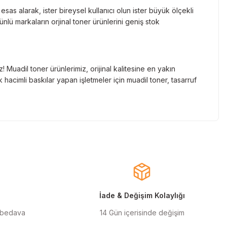
as alarak, ister bireysel kullanıcı olun ister büyük ölçekli
lü markaların orjinal toner ürünlerini geniş stok
Muadil toner ürünlerimiz, orijinal kalitesine en yakın
hacimli baskılar yapan işletmeler için muadil toner, tasarruf
nde gelen markaların orjinal kartuş çözümlerini sizlere
cınızın ömrünü uzatıyoruz.
larla almanızı sağlarken, uzun ömürlü ve dayanıklı yapısıyla
ınızı ekonomik hale getirir.
İade & Değişim Kolaylığı
 bedava
14 Gün içerisinde değişim
ilen orjinal mürekkep ürünlerimiz, en doğru renk geçişlerini