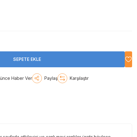
SEPETE EKLE
şünce Haber Ver
Paylaş
Karşılaştır
sayfada etkileyici ve canlı mavi renkler üretir böylece