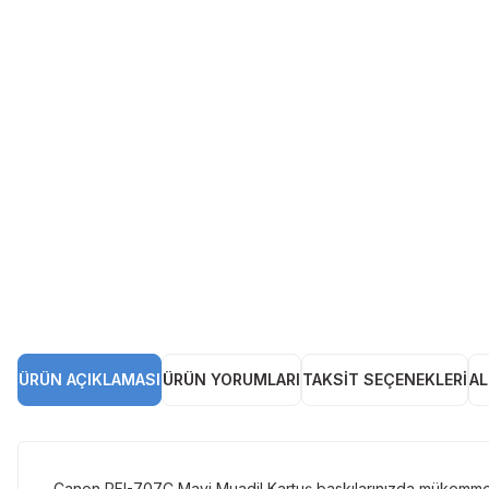
ÜRÜN AÇIKLAMASI
ÜRÜN YORUMLARI
TAKSIT SEÇENEKLERI
AL
Canon PFI-707C Mavi Muadil Kartuş baskılarınızda mükemmel m