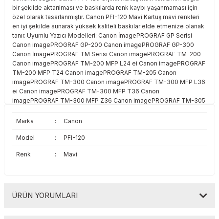
bir şekilde aktarılması ve baskılarda renk kaybı yaşanmaması için
Toshiba
Triumph Adler
özel olarak tasarlanmıştır. Canon PFI-120 Mavi Kartuş mavi renkleri
en iyi şekilde sunarak yüksek kaliteli baskılar elde etmenize olanak
Triumph Adler
Utax
tanır. Uyumlu Yazıcı Modelleri: Canon İmagePROGRAF GP Serisi
Canon imagePROGRAF GP-200 Canon imagePROGRAF GP-300
Canon İmagePROGRAF TM Serisi Canon imagePROGRAF TM-200
Utax
Xerox
Canon imagePROGRAF TM-200 MFP L24 ei Canon imagePROGRAF
TM-200 MFP T24 Canon imagePROGRAF TM-205 Canon
Xerox
imagePROGRAF TM-300 Canon imagePROGRAF TM-300 MFP L36
ei Canon imagePROGRAF TM-300 MFP T36 Canon
imagePROGRAF TM-300 MFP Z36 Canon imagePROGRAF TM-305
Canon imagePROGRAF TM-305 MFP T36 Canon imagePROGRAF
TM-305 MFP Z36
Marka
:
Canon
Model
:
PFI-120
Renk
:
Mavi
ÜRÜN YORUMLARI