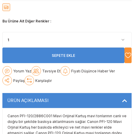
Lexmark
Lexmark
Lexmark
Samsung
Toshiba
Toshiba
Bu Ürüne Ait Diğer Renkler :
Oki
Oki
Oki
Xerox
Triumph Adler
Triumph Adler
Olivetti
Olivetti
Panasonic
Utax
Utax
Panasonic
Panasonic
Pantum
Xerox
Xerox
SEPETE EKLE
Pantum
Pantum
Samsung
Yorum Yaz
Tavsiye Et
Fiyatı Düşünce Haber Ver
Ricoh
Ricoh
Toshiba
Paylaş
Karşılaştır
Sagem
Samsung
Xerox
ÜRÜN AÇIKLAMASI
Samsung
Sharp
Canon PFI-120/2886C001 Mavi Orijinal Kartuş mavi tonlarının canlı ve
doğru bir şekilde baskıya aktarılmasını sağlar. Canon PFI-120 Mavi
Sharp
Toshiba
Orjinal Kartuş her baskıda etkileyici ve net mavi renkler elde
etmenizi sağlar. Canon PFI-120 Orjinal Kartuş mavi tonlarının doğru