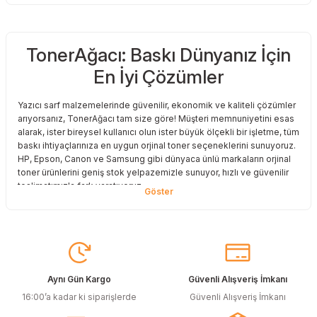
TonerAğacı: Baskı Dünyanız İçin
En İyi Çözümler
Yazıcı sarf malzemelerinde güvenilir, ekonomik ve kaliteli çözümler
arıyorsanız, TonerAğacı tam size göre! Müşteri memnuniyetini esas
alarak, ister bireysel kullanıcı olun ister büyük ölçekli bir işletme, tüm
baskı ihtiyaçlarınıza en uygun orjinal toner seçeneklerini sunuyoruz.
HP, Epson, Canon ve Samsung gibi dünyaca ünlü markaların orjinal
toner ürünlerini geniş stok yelpazemizle sunuyor, hızlı ve güvenilir
teslimatımızla fark yaratıyoruz.
Baskı Maliyetlerinizi Azaltın
Baskı maliyetlerinizi azaltmak ve en iyi performansı yakalamak mı
istiyorsunuz? O halde muadil toner çözümlerimize göz atmalısınız!
Muadil toner ürünlerimiz, orijinal kalitesine en yakın performansı
sunacak şekilde test edilmiştir. Böylece, baskı kalitenizden ödün
Aynı Gün Kargo
Güvenli Alışveriş İmkanı
vermeden bütçenizi koruyabilirsiniz. Özellikle büyük hacimli
16:00’a kadar ki siparişlerde
Güvenli Alışveriş İmkanı
baskılar yapan işletmeler için muadil toner, tasarruf sağlamanın en
akıllı yollarından biri!