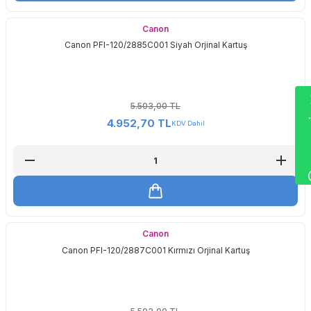
Canon
Canon PFI-120/2885C001 Siyah Orjinal Kartuş
Wha
5.503,00 TL
4.952,70 TL
KDV Dahil
Canon
Canon PFI-120/2887C001 Kırmızı Orjinal Kartuş