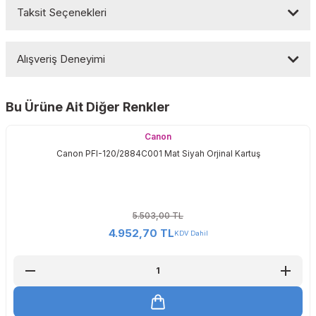
Taksit Seçenekleri
Bu ürüne ilk yorumu siz yapın!
Alışveriş Deneyimi
Yorum Yaz
Bu Ürüne Ait Diğer Renkler
Sitemize ilk yorumu siz yapın!
Canon
Canon PFI-120/2884C001 Mat Siyah Orjinal Kartuş
Deneyimini Paylaş
5.503,00 TL
4.952,70 TL
KDV Dahil