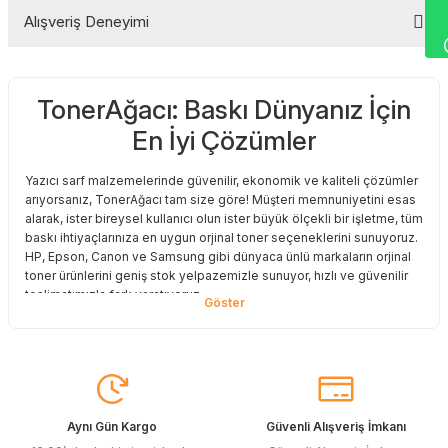
Alışveriş Deneyimi
Yorum Yaz
TonerAğacı: Baskı Dünyanız İçin
Sitemize ilk yorumu siz yapın!
En İyi Çözümler
Deneyimini Paylaş
Yazıcı sarf malzemelerinde güvenilir, ekonomik ve kaliteli çözümler
arıyorsanız, TonerAğacı tam size göre! Müşteri memnuniyetini esas
alarak, ister bireysel kullanıcı olun ister büyük ölçekli bir işletme, tüm
baskı ihtiyaçlarınıza en uygun orjinal toner seçeneklerini sunuyoruz.
HP, Epson, Canon ve Samsung gibi dünyaca ünlü markaların orjinal
toner ürünlerini geniş stok yelpazemizle sunuyor, hızlı ve güvenilir
teslimatımızla fark yaratıyoruz.
Baskı Maliyetlerinizi Azaltın
Baskı maliyetlerinizi azaltmak ve en iyi performansı yakalamak mı
istiyorsunuz? O halde muadil toner çözümlerimize göz atmalısınız!
Muadil toner ürünlerimiz, orijinal kalitesine en yakın performansı
sunacak şekilde test edilmiştir. Böylece, baskı kalitenizden ödün
Aynı Gün Kargo
Güvenli Alışveriş İmkanı
vermeden bütçenizi koruyabilirsiniz. Özellikle büyük hacimli