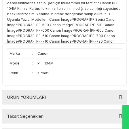
gereksinimlerine sahip işler için mükemmel bir tercihtir. Canon PFI-
Toshiba
Triumph Adler
104M Kırmızı Kartuş ile kırmızı tonlarının netliği ve canlılığı sayesinde
baskılarınızda mükemmel bir renk dengesine sahip olursunuz.
Triumph Adler
Utax
Uyumlu Yazıcı Modelleri: Canon İmagePROGRAF İPF Serisi Canon
İmagePROGRAF İPF-500 Canon İmagePROGRAF İPF-510 Canon
İmagePROGRAF İPF-600 Canon İmagePROGRAF İPF-605 Canon
Utax
Xerox
İmagePROGRAF İPF-610 Canon İmagePROGRAF İPF-700 Canon
İmagePROGRAF İPF-710 Canon İmagePROGRAF İPF-720 Canon
İmagePROGRAF LP-17 Canon İmagePROGRAF LP-24
Xerox
Marka
:
Canon
Model
:
PFI-104M
Renk
:
Kırmızı
ÜRÜN YORUMLARI
Wha
Taksit Seçenekleri
Bu ürüne ilk yorumu siz yapın!