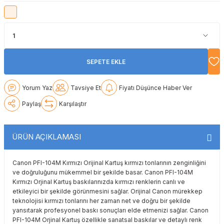
Lexmark
Lexmark
Lexmark
Samsung
Toshiba
Toshiba
Oki
Oki
Oki
Xerox
Triumph Adler
Triumph Adler
Olivetti
Olivetti
Panasonic
Utax
Utax
SEPETE EKLE
Panasonic
Panasonic
Pantum
Xerox
Xerox
Yorum Yaz
Tavsiye Et
Fiyatı Düşünce Haber Ver
Paylaş
Karşılaştır
Pantum
Pantum
Samsung
Ricoh
Ricoh
Toshiba
ÜRÜN AÇIKLAMASI
Sagem
Samsung
Xerox
Canon PFI-104M Kırmızı Orijinal Kartuş kırmızı tonlarının zenginliğini
ve doğruluğunu mükemmel bir şekilde basar. Canon PFI-104M
Kırmızı Orjinal Kartuş baskılarınızda kırmızı renklerin canlı ve
Samsung
Sharp
etkileyici bir şekilde görünmesini sağlar. Orijinal Canon mürekkep
teknolojisi kırmızı tonlarını her zaman net ve doğru bir şekilde
Sharp
Toshiba
yansıtarak profesyonel baskı sonuçları elde etmenizi sağlar. Canon
PFI-104M Orjinal Kartuş özellikle sanatsal baskılar ve detaylı renk