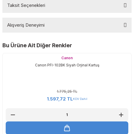
Taksit Seçenekleri
Bu ürüne ilk yorumu siz yapın!
Alışveriş Deneyimi
Yorum Yaz
Bu Ürüne Ait Diğer Renkler
Sitemize ilk yorumu siz yapın!
Canon
Canon PFI-102BK Siyah Orjinal Kartuş
Deneyimini Paylaş
1.775,25 TL
1.597,72 TL
KDV Dahil