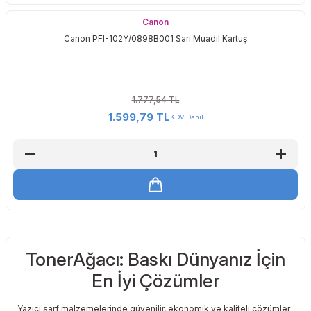
Canon
Canon PFI-102Y/0898B001 Sarı Muadil Kartuş
1.777,54 TL
1.599,79 TL
KDV Dahil
TonerAğacı: Baskı Dünyanız İçin
En İyi Çözümler
Yazıcı sarf malzemelerinde güvenilir, ekonomik ve kaliteli çözümler