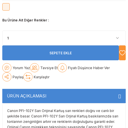
Lexmark
Lexmark
Lexmark
Samsung
Toshiba
Toshiba
Bu Ürüne Ait Diğer Renkler :
Oki
Oki
Oki
Xerox
Triumph Adler
Triumph Adler
Olivetti
Olivetti
Panasonic
Utax
Utax
Panasonic
Panasonic
Pantum
Xerox
Xerox
SEPETE EKLE
Pantum
Pantum
Samsung
Yorum Yaz
Tavsiye Et
Fiyatı Düşünce Haber Ver
Ricoh
Ricoh
Toshiba
Paylaş
Karşılaştır
Sagem
Samsung
Xerox
ÜRÜN AÇIKLAMASI
Samsung
Sharp
Canon PFI-102Y Sarı Orijinal Kartuş sarı renkleri doğru ve canlı bir
şekilde basar. Canon PFI-102Y Sarı Orjinal Kartuş baskılarınızda sarı
Sharp
Toshiba
tonlarının zenginliğini artırır ve renklerin doğruluğunu garanti eder.
Orijinal Canon mürekkep teknolojisi sayesinde Canon PFI-102Y