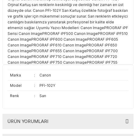
Orjinal Kartuş sarı renklerin keskinliği ve derinliği her zaman en üst
Toshiba
Triumph Adler
düzeyde olur. Canon PFI-102Y Sarı Kartuş özellikle fotoğraf baskıları
ve grafik işler için mükemmel sonuçlar sunar. Sarı renklerin etkileyici
Triumph Adler
Utax
canlılığını baskılarınıza yansıtarak profesyonel bir kalite elde
etmenizi sağlar. Uyumlu Yazıcı Modelleri: Canon ImagePROGRAF iPF
Serisi Canon ImagePROGRAF iPF500 Canon ImagePROGRAF iPF510
Utax
Xerox
Canon ImagePROGRAF iPF600 Canon ImagePROGRAF iPF605
Canon ImagePROGRAF iPF610 Canon ImagePROGRAF iPF650
Xerox
Canon ImagePROGRAF iPF655 Canon ImagePROGRAF iPF700
Canon ImagePROGRAF iPF710 Canon ImagePROGRAF iPF720
Canon ImagePROGRAF iPF750 Canon ImagePROGRAF iPF755
Canon ImagePROGRAF iPF760 Canon ImagePROGRAF iPF765
Marka
:
Canon
Model
:
PFI-102Y
Renk
:
Sarı
ÜRÜN YORUMLARI