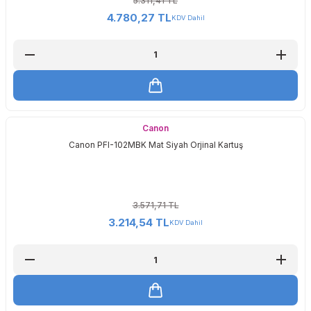
5.311,41 TL
4.780,27 TL
KDV Dahil
Canon
Canon PFI-102MBK Mat Siyah Orjinal Kartuş
3.571,71 TL
3.214,54 TL
KDV Dahil