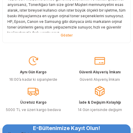
arıyorsanız, TonerAğacı tam size göre! Müşteri memnuniyetini esas
alarak, ister bireysel kullanıcı olun ister büyük ölçekli bir işletme, tüm
baskı ihtiyaçlarınıza en uygun orjinal toner seçeneklerini sunuyoruz.
HP, Epson, Canon ve Samsung gibi dünyaca ünlü markaların orjinal
toner ürünlerini geniş stok yelpazemizle sunuyor, hızlı ve güvenilir
teslimatımızla fark yaratıyoruz.
Baskı Maliyetlerinizi Azaltın
Baskı maliyetlerinizi azaltmak ve en iyi performansı yakalamak mı
istiyorsunuz? O halde muadil toner çözümlerimize göz atmalısınız!
Muadil toner ürünlerimiz, orijinal kalitesine en yakın performansı
sunacak şekilde test edilmiştir. Böylece, baskı kalitenizden ödün
Aynı Gün Kargo
Güvenli Alışveriş İmkanı
vermeden bütçenizi koruyabilirsiniz. Özellikle büyük hacimli
16:00’a kadar ki siparişlerde
Güvenli Alışveriş İmkanı
baskılar yapan işletmeler için muadil toner, tasarruf sağlamanın en
akıllı yollarından biri!
Orjinal Kartuşun Önemi
Ücretsiz Kargo
İade & Değişim Kolaylığı
Baskı süreçlerinizde en yüksek verimliliği sağlamak için orjinal
5000 TL ve üzeri kargo bedava
14 Gün içerisinde değişim
kartuş kullanımı oldukça önemlidir. TonerAğacı, HP ve Epson gibi
önde gelen markaların orjinal kartuş çözümlerini sizlere sunarak, en
doğru renk tonlarını ve keskin baskıları garanti eder. Her
E-Bültenimize Kayıt Olun!
siparişinizde %100 uyumlu ve garantili ürünler sunarak, yazıcınızın