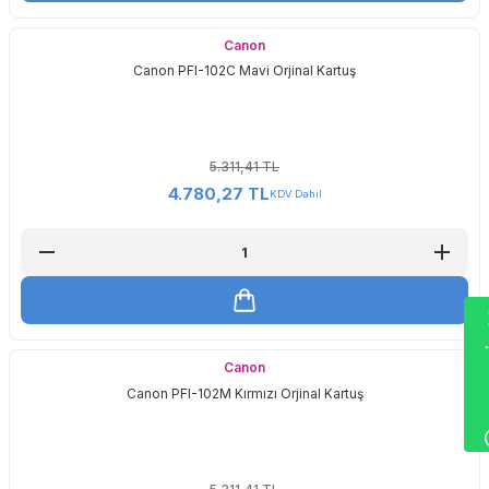
Canon
Canon PFI-102C Mavi Orjinal Kartuş
5.311,41 TL
4.780,27 TL
KDV Dahil
Wha
Canon
Canon PFI-102M Kırmızı Orjinal Kartuş