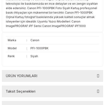
teknolojisi ile baskılarınızda en ince detayları ve en zengin siyahları
Toshiba
Triumph Adler
elde edersiniz. Canon PFI-1000PBK Foto Siyah Kartuş profesyonel
baskı ihtiyaçları için mükemmel bir tercihtir. Canon PFI-1000PBK
Triumph Adler
Utax
Orjinal Kartuş fotoğraf baskılarında yüksek kaliteli sonuçlar almak
isteyenler için idealdir. Uyumlu Yazıcı Modelleri: Canon
ImagePROGRAF iPF Serisi Canon ImagePROGRAF iPF1000
Utax
Xerox
Xerox
Marka
:
Canon
Model
:
PFI-1000PBK
Renk
:
Siyah
ÜRÜN YORUMLARI
Taksit Seçenekleri
Bu ürüne ilk yorumu siz yapın!