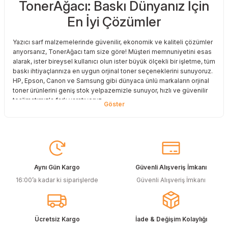
TonerAğacı: Baskı Dünyanız İçin
En İyi Çözümler
Yazıcı sarf malzemelerinde güvenilir, ekonomik ve kaliteli çözümler
arıyorsanız, TonerAğacı tam size göre! Müşteri memnuniyetini esas
alarak, ister bireysel kullanıcı olun ister büyük ölçekli bir işletme, tüm
baskı ihtiyaçlarınıza en uygun orjinal toner seçeneklerini sunuyoruz.
HP, Epson, Canon ve Samsung gibi dünyaca ünlü markaların orjinal
toner ürünlerini geniş stok yelpazemizle sunuyor, hızlı ve güvenilir
teslimatımızla fark yaratıyoruz.
Baskı Maliyetlerinizi Azaltın
Baskı maliyetlerinizi azaltmak ve en iyi performansı yakalamak mı
istiyorsunuz? O halde muadil toner çözümlerimize göz atmalısınız!
Muadil toner ürünlerimiz, orijinal kalitesine en yakın performansı
sunacak şekilde test edilmiştir. Böylece, baskı kalitenizden ödün
Aynı Gün Kargo
Güvenli Alışveriş İmkanı
vermeden bütçenizi koruyabilirsiniz. Özellikle büyük hacimli
16:00’a kadar ki siparişlerde
Güvenli Alışveriş İmkanı
baskılar yapan işletmeler için muadil toner, tasarruf sağlamanın en
akıllı yollarından biri!
Orjinal Kartuşun Önemi
Ücretsiz Kargo
İade & Değişim Kolaylığı
Baskı süreçlerinizde en yüksek verimliliği sağlamak için orjinal