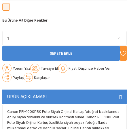
Lexmark
Lexmark
Lexmark
Samsung
Toshiba
Toshiba
Bu Ürüne Ait Diğer Renkler :
Oki
Oki
Oki
Xerox
Triumph Adler
Triumph Adler
Olivetti
Olivetti
Panasonic
Utax
Utax
Panasonic
Panasonic
Pantum
Xerox
Xerox
SEPETE EKLE
Pantum
Pantum
Samsung
Yorum Yaz
Tavsiye Et
Fiyatı Düşünce Haber Ver
Ricoh
Ricoh
Toshiba
Paylaş
Karşılaştır
Sagem
Samsung
Xerox
ÜRÜN AÇIKLAMASI
Samsung
Sharp
Canon PFI-1000PBK Foto Siyah Orijinal Kartuş fotoğraf baskılarında
en iyi siyah tonlarını ve yüksek kontrastı sunar. Canon PFI-1000PBK
Sharp
Toshiba
Foto Siyah Orjinal Kartuş özellikle siyah beyaz fotoğraflarda
mükemmel detay ve derinlik sağlar. Orijinal Canon mürekkep