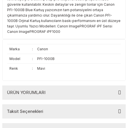
güvenle kullanılabilir. Keskin detaylar ve zengin tonlar için Canon
Toshiba
Triumph Adler
PFI-1000B Blue Kartuş yazıcınızın tam potansiyelini ortaya
çıkarmanıza yardımcı olur. Dayanıklılığı ile öne çıkan Canon PFI-
Triumph Adler
Utax
1000B Orjinal Kartuş kullanıcıların baskı performansını en üst düzeye
taşır. Uyumlu Yazıcı Modelleri: Canon ImagePROGRAF iPF Serisi
Canon ImagePROGRAF iPF1000
Utax
Xerox
Xerox
Marka
:
Canon
Model
:
PFI-1000B
Renk
:
Mavi
ÜRÜN YORUMLARI
Taksit Seçenekleri
Bu ürüne ilk yorumu siz yapın!