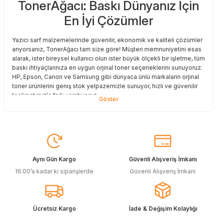
TonerAğacı: Baskı Dünyanız İçin
En İyi Çözümler
Yazıcı sarf malzemelerinde güvenilir, ekonomik ve kaliteli çözümler
arıyorsanız, TonerAğacı tam size göre! Müşteri memnuniyetini esas
alarak, ister bireysel kullanıcı olun ister büyük ölçekli bir işletme, tüm
baskı ihtiyaçlarınıza en uygun orjinal toner seçeneklerini sunuyoruz.
HP, Epson, Canon ve Samsung gibi dünyaca ünlü markaların orjinal
toner ürünlerini geniş stok yelpazemizle sunuyor, hızlı ve güvenilir
teslimatımızla fark yaratıyoruz.
Baskı Maliyetlerinizi Azaltın
Baskı maliyetlerinizi azaltmak ve en iyi performansı yakalamak mı
istiyorsunuz? O halde muadil toner çözümlerimize göz atmalısınız!
Muadil toner ürünlerimiz, orijinal kalitesine en yakın performansı
sunacak şekilde test edilmiştir. Böylece, baskı kalitenizden ödün
Aynı Gün Kargo
Güvenli Alışveriş İmkanı
vermeden bütçenizi koruyabilirsiniz. Özellikle büyük hacimli
16:00’a kadar ki siparişlerde
Güvenli Alışveriş İmkanı
baskılar yapan işletmeler için muadil toner, tasarruf sağlamanın en
akıllı yollarından biri!
Orjinal Kartuşun Önemi
Ücretsiz Kargo
İade & Değişim Kolaylığı
Baskı süreçlerinizde en yüksek verimliliği sağlamak için orjinal