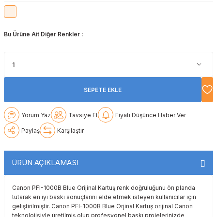
Lexmark
Lexmark
Lexmark
Samsung
Toshiba
Toshiba
Bu Ürüne Ait Diğer Renkler :
Oki
Oki
Oki
Xerox
Triumph Adler
Triumph Adler
Olivetti
Olivetti
Panasonic
Utax
Utax
Panasonic
Panasonic
Pantum
Xerox
Xerox
SEPETE EKLE
Pantum
Pantum
Samsung
Yorum Yaz
Tavsiye Et
Fiyatı Düşünce Haber Ver
Ricoh
Ricoh
Toshiba
Paylaş
Karşılaştır
Sagem
Samsung
Xerox
ÜRÜN AÇIKLAMASI
Samsung
Sharp
Canon PFI-1000B Blue Orijinal Kartuş renk doğruluğunu ön planda
tutarak en iyi baskı sonuçlarını elde etmek isteyen kullanıcılar için
Sharp
Toshiba
geliştirilmiştir. Canon PFI-1000B Blue Orjinal Kartuş orijinal Canon
teknolojisiyle üretilmiş olup profesyonel baskı projelerinizde