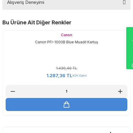
Alışveriş Deneyimi
Yorum Yaz
Bu Ürüne Ait Diğer Renkler
Sitemize ilk yorumu siz yapın!
Wha
Canon
Canon PFI-1000B Blue Muadil Kartuş
Deneyimini Paylaş
1.430,40 TL
1.287,36 TL
KDV Dahil