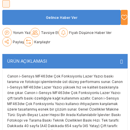
Lexmark
Lexmark
Lexmark
Samsung
Toshiba
Toshiba
Gelince Haber Ver
Oki
Oki
Oki
Xerox
Triumph Adler
Triumph Adler
Yorum Yaz
Tavsiye Et
Fiyatı Düşünce Haber Ver
Olivetti
Olivetti
Panasonic
Utax
Utax
Paylaş
Karşılaştır
Panasonic
Panasonic
Pantum
Xerox
Xerox
ÜRÜN AÇIKLAMASI
Pantum
Pantum
Samsung
Canon i-Sensys MF463dw Çok Fonksiyonlu Lazer Yazıcı baskı
Ricoh
Ricoh
Toshiba
tarama ve fotokopi işlemlerinde üst düzey performans sunar. Canon
i-Sensys MF463dw Lazer Yazıcı yüksek hız ve kaliteli baskılarıyla
Sagem
Samsung
Xerox
öne çıkar. Canon i-Sensys MF463dw Çok Fonksiyonlu Lazer Yazıcı
çift taraflı baskı özelliğiyle kağıt kullanımını azaltır. Canon i-Sensys
MF463dw Çok Fonksiyonlu Yazıcı kullanıcı ihtiyaçlarını karşılamak
Samsung
Sharp
üzere tasarlanmış esnek bir çözüm sunar. Genel Özellikler Makine
Türü: Siyah-Beyaz Lazer Hepsi Bir Arada Kullanılabilir İşlevler: Baskı
Fotokopi ve Tarama Baskı Teknik Özellikleri Baskı Hızı: Tek taraflı:
Sharp
Toshiba
Dakikada 40 sayfa (A4) Dakikada 654 sayfa (A5 Yatay) Çift taraflı: