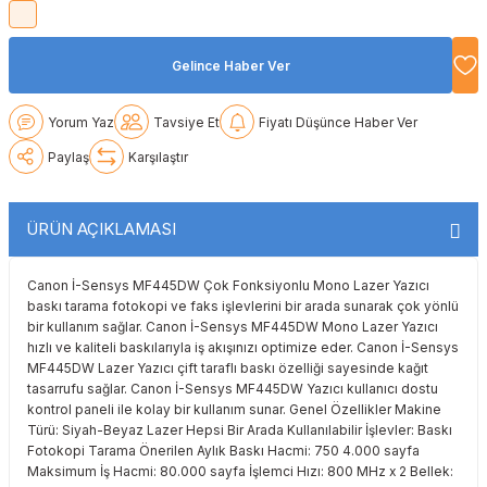
Lexmark
Lexmark
Lexmark
Samsung
Toshiba
Toshiba
Gelince Haber Ver
Oki
Oki
Oki
Xerox
Triumph Adler
Triumph Adler
Yorum Yaz
Tavsiye Et
Fiyatı Düşünce Haber Ver
Olivetti
Olivetti
Panasonic
Utax
Utax
Paylaş
Karşılaştır
Panasonic
Panasonic
Pantum
Xerox
Xerox
ÜRÜN AÇIKLAMASI
Pantum
Pantum
Samsung
Canon İ-Sensys MF445DW Çok Fonksiyonlu Mono Lazer Yazıcı
Ricoh
Ricoh
Toshiba
baskı tarama fotokopi ve faks işlevlerini bir arada sunarak çok yönlü
bir kullanım sağlar. Canon İ-Sensys MF445DW Mono Lazer Yazıcı
Sagem
Samsung
Xerox
hızlı ve kaliteli baskılarıyla iş akışınızı optimize eder. Canon İ-Sensys
MF445DW Lazer Yazıcı çift taraflı baskı özelliği sayesinde kağıt
tasarrufu sağlar. Canon İ-Sensys MF445DW Yazıcı kullanıcı dostu
Samsung
Sharp
kontrol paneli ile kolay bir kullanım sunar. Genel Özellikler Makine
Türü: Siyah-Beyaz Lazer Hepsi Bir Arada Kullanılabilir İşlevler: Baskı
Fotokopi Tarama Önerilen Aylık Baskı Hacmi: 750 4.000 sayfa
Sharp
Toshiba
Maksimum İş Hacmi: 80.000 sayfa İşlemci Hızı: 800 MHz x 2 Bellek: