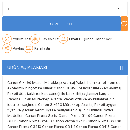
Lexmark
Lexmark
Lexmark
Samsung
Toshiba
Toshiba
Oki
Oki
Oki
Xerox
Triumph Adler
Triumph Adler
SEPETE EKLE
Olivetti
Olivetti
Panasonic
Utax
Utax
Yorum Yaz
Tavsiye Et
Fiyatı Düşünce Haber Ver
Paylaş
Karşılaştır
Panasonic
Panasonic
Pantum
Xerox
Xerox
Pantum
Pantum
Samsung
ÜRÜN AÇIKLAMASI
Ricoh
Ricoh
Toshiba
Canon GI-490 Muadil Mürekkep Avantaj Paketi hem kaliteli hem de
ekonomik bir çözüm sunar. Canon GI-490 Muadil Mürekkep Avantaj
Sagem
Samsung
Xerox
Paketi dört farklı renk seçeneği ile baskı ihtiyaçlarınızı karşılar.
Canon GI-490 Mürekkep Avantaj Paketi ofis ve ev kullanımı için
ideal bir seçimdir. Canon GI-490 Mürekkep Avantaj Paketi uygun
Samsung
Sharp
fiyatı ve yüksek verimliliği ile maliyetleri düşürür. Uyumlu Yazıcı
Modelleri: Canon Pixma Serisi Canon Pixma G1400 Canon Pixma
Sharp
Toshiba
G1411 Canon Pixma G2400 Canon Pixma G2411 Canon Pixma G3400
Canon Pixma G3410 Canon Pixma G3411 Canon Pixma G3415 Canon