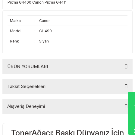
Pixma G4400 Canon Pixma G4411
Toshiba
Triumph Adler
Triumph Adler
Utax
Marka
:
Canon
Model
:
GI-490
Utax
Xerox
Renk
:
Siyah
Xerox
ÜRÜN YORUMLARI
Taksit Seçenekleri
Bu ürüne ilk yorumu siz yapın!
Wha
Alışveriş Deneyimi
Yorum Yaz
TonerAğacı: Baskı Dünyanız İçin
Sitemize ilk yorumu siz yapın!