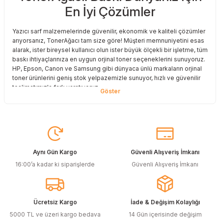
En İyi Çözümler
Deneyimini Paylaş
Yazıcı sarf malzemelerinde güvenilir, ekonomik ve kaliteli çözümler
arıyorsanız, TonerAğacı tam size göre! Müşteri memnuniyetini esas
alarak, ister bireysel kullanıcı olun ister büyük ölçekli bir işletme, tüm
baskı ihtiyaçlarınıza en uygun orjinal toner seçeneklerini sunuyoruz.
HP, Epson, Canon ve Samsung gibi dünyaca ünlü markaların orjinal
toner ürünlerini geniş stok yelpazemizle sunuyor, hızlı ve güvenilir
teslimatımızla fark yaratıyoruz.
Baskı Maliyetlerinizi Azaltın
Baskı maliyetlerinizi azaltmak ve en iyi performansı yakalamak mı
istiyorsunuz? O halde muadil toner çözümlerimize göz atmalısınız!
Muadil toner ürünlerimiz, orijinal kalitesine en yakın performansı
sunacak şekilde test edilmiştir. Böylece, baskı kalitenizden ödün
Aynı Gün Kargo
Güvenli Alışveriş İmkanı
vermeden bütçenizi koruyabilirsiniz. Özellikle büyük hacimli
16:00’a kadar ki siparişlerde
Güvenli Alışveriş İmkanı
baskılar yapan işletmeler için muadil toner, tasarruf sağlamanın en
akıllı yollarından biri!
Orjinal Kartuşun Önemi
Ücretsiz Kargo
İade & Değişim Kolaylığı
Baskı süreçlerinizde en yüksek verimliliği sağlamak için orjinal
5000 TL ve üzeri kargo bedava
14 Gün içerisinde değişim
kartuş kullanımı oldukça önemlidir. TonerAğacı, HP ve Epson gibi