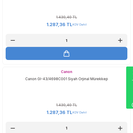
1.430,40 TL
1.287,36 TL
KDV Dahil
Wha
Canon
Canon GI-43/4698C001 Siyah Orjinal Mürekkep
1.430,40 TL
1.287,36 TL
KDV Dahil