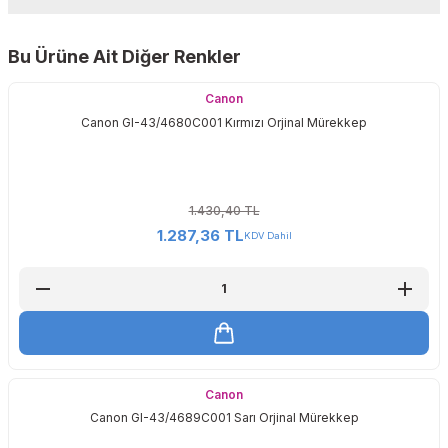
Yorum Yaz
Bu Ürüne Ait Diğer Renkler
Sitemize ilk yorumu siz yapın!
Canon
Canon GI-43/4680C001 Kırmızı Orjinal Mürekkep
Deneyimini Paylaş
1.430,40 TL
1.287,36 TL
KDV Dahil
Canon
Canon GI-43/4689C001 Sarı Orjinal Mürekkep