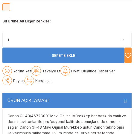
Lexmark
Lexmark
Lexmark
Samsung
Toshiba
Toshiba
Bu Ürüne Ait Diğer Renkler :
Oki
Oki
Oki
Xerox
Triumph Adler
Triumph Adler
Olivetti
Olivetti
Panasonic
Utax
Utax
Panasonic
Panasonic
Pantum
Xerox
Xerox
SEPETE EKLE
Pantum
Pantum
Samsung
Yorum Yaz
Tavsiye Et
Fiyatı Düşünce Haber Ver
Ricoh
Ricoh
Toshiba
Paylaş
Karşılaştır
Sagem
Samsung
Xerox
ÜRÜN AÇIKLAMASI
Samsung
Sharp
Canon GI-43/4672C001 Mavi Orijinal Mürekkep her baskıda canlı ve
derin mavi tonları ile profesyonel kalitede sonuçlar elde etmenizi
Sharp
Toshiba
sağlar. Canon GI-43 Mavi Orjinal Mürekkep üstün Canon teknolojisi
ile yazıcınızla mükemmel uyum içinde çalışır ve her seferinde