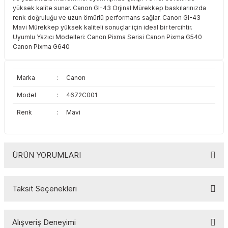
yüksek kalite sunar. Canon GI-43 Orjinal Mürekkep baskılarınızda
Toshiba
Triumph Adler
renk doğruluğu ve uzun ömürlü performans sağlar. Canon GI-43
Mavi Mürekkep yüksek kaliteli sonuçlar için ideal bir tercihtir.
Triumph Adler
Utax
Uyumlu Yazıcı Modelleri: Canon Pixma Serisi Canon Pixma G540
Canon Pixma G640
Utax
Xerox
Marka
:
Canon
Xerox
Model
:
4672C001
Renk
:
Mavi
ÜRÜN YORUMLARI
Taksit Seçenekleri
Bu ürüne ilk yorumu siz yapın!
Alışveriş Deneyimi