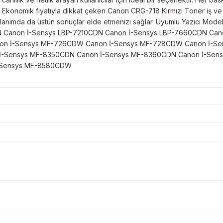
 Ekonomik fiyatıyla dikkat çeken Canon CRG-718 Kırmızı Toner iş ve kiş
kullanımda da üstün sonuçlar elde etmenizi sağlar. Uyumlu Yazıcı Mo
N Canon İ-Sensys LBP-7210CDN Canon İ-Sensys LBP-7660CDN Can
anon İ-Sensys MF-726CDW Canon İ-Sensys MF-728CDW Canon İ-S
İ-Sensys MF-8350CDN Canon İ-Sensys MF-8360CDN Canon İ-Sen
İ-Sensys MF-8580CDW
Bu ürüne ilk yorumu siz yapın!
Sitemize ilk yorumu siz yapın!