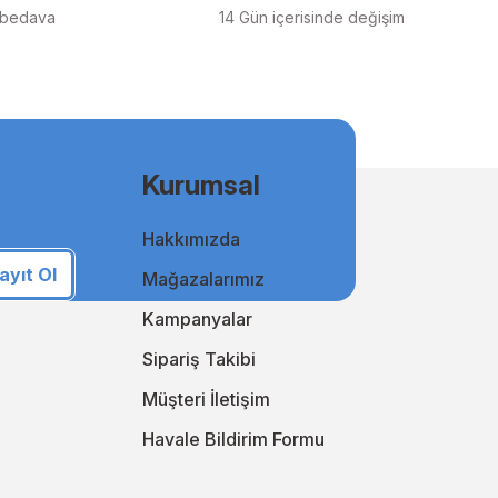
 bedava
14 Gün içerisinde değişim
ilen orjinal mürekkep ürünlerimiz, en doğru renk geçişlerini
msal kullanıcılar için uygun fiyatlı ve kaliteli baskılar elde
Kurumsal
Hakkımızda
i takip ederek online alışveriş deneyiminizi sürekli
an yanınızda!
ayıt Ol
Mağazalarımız
i keşfedin!
Kampanyalar
Sipariş Takibi
Müşteri İletişim
Havale Bildirim Formu