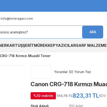
info@toneragaci.com
ARA
NER
KARTUŞ
ŞERİT
MÜREKKEP
YAZICILAR
SARF MALZEME
CRG-718 Kırmızı Muadil Toner
Yorumlar (0) Yorum Yaz
Canon CRG-718 Kırmızı Muad
823,31 TL
%10 indirim
914,78 TL
KDV 
Stok Adedi
100 Adet