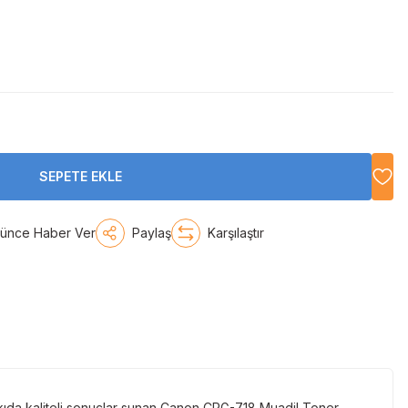
SEPETE EKLE
şünce Haber Ver
Paylaş
Karşılaştır
baskıda kaliteli sonuçlar sunan Canon CRG-718 Muadil Toner