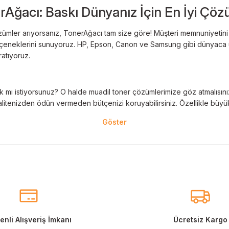
rAğacı: Baskı Dünyanız İçin En İyi Çöz
Deneyimini Paylaş
Yorum Yaz
ümler arıyorsanız, TonerAğacı tam size göre! Müşteri memnuniyetini es
 seçeneklerini sunuyoruz. HP, Epson, Canon ve Samsung gibi dünyaca ün
ratıyoruz.
 mı istiyorsunuz? O halde muadil toner çözümlerimize göz atmalısınız! 
litenizden ödün vermeden bütçenizi koruyabilirsiniz. Özellikle büyük 
nal kartuş kullanımı oldukça önemlidir. TonerAğacı, HP ve Epson gibi ö
eder. Her siparişinizde %100 uyumlu ve garantili ürünler sunarak, yazı
eçeneklerimiz de mevcuttur. Muadil kartuş, kaliteli baskıyı uygun fiyat
r için ideal çözümler sunan muadil kartuş ürünlerimiz, baskı ihtiyaçlar
nli Alışveriş İmkanı
Ücretsiz Kargo