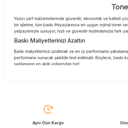
Tone
Yazıcı sarf malzemelerinde güvenilir, ekonomik ve kaliteli çöz
bir işletme, tüm baskı ihtiyaçlarınıza en uygun orjinal toner
yelpazemizle sunuyor, hızlı ve güvenilir teslimatımızla fark ya
Baskı Maliyetlerinizi Azaltın
Baskı maliyetlerinizi azaltmak ve en iyi performansı yakalamak
performansı sunacak şekilde test edilmiştir. Böylece, baskı ka
sağlamanın en akıllı yollarından biri!
Orjinal Kartuşun Önemi
Baskı süreçlerinizde en yüksek verimliliği sağlamak için orji
sunarak, en doğru renk tonlarını ve keskin baskıları garanti 
Muadil Kartuş ile Ekonomik Çözümler
Maliyetleri düşürmek isteyen kullanıcılar için muadil kartuş s
yüksek verim sunar. Hem işletmeler hem de bireysel kullanıcıla
Aynı Gün Kargo
Güve
Orjinal Mürekkep ile Canlı Baskılar