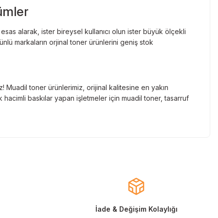
ümler
as alarak, ister bireysel kullanıcı olun ister büyük ölçekli
lü markaların orjinal toner ürünlerini geniş stok
Muadil toner ürünlerimiz, orijinal kalitesine en yakın
hacimli baskılar yapan işletmeler için muadil toner, tasarruf
nde gelen markaların orjinal kartuş çözümlerini sizlere
cınızın ömrünü uzatıyoruz.
larla almanızı sağlarken, uzun ömürlü ve dayanıklı yapısıyla
ınızı ekonomik hale getirir.
İade & Değişim Kolaylığı