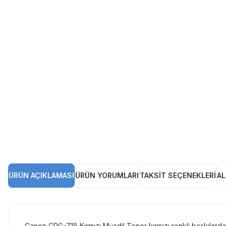
ÜRÜN AÇIKLAMASI
ÜRÜN YORUMLARI
TAKSIT SEÇENEKLERI
AL
Canon CRG-718 Kırmızı Muadil Toner kırmızı renkli baskılarda 