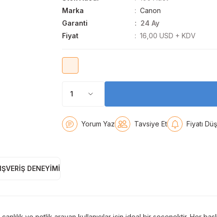
Marka
Canon
Garanti
24 Ay
Fiyat
16,00 USD + KDV
Yorum Yaz
Tavsiye Et
Fiyatı Dü
IŞVERIŞ DENEYIMI
canlılık ve netlik arayan kullanıcılar için ideal bir seçenektir. Her 