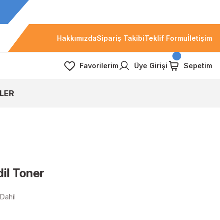
Hakkımızda
Sipariş Takibi
Teklif Formu
İletişim
Favorilerim
Üye Girişi
Sepetim
LER
il Toner
Dahil