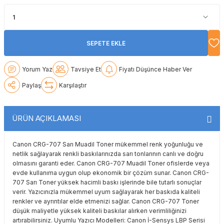
Lexmark
Lexmark
Lexmark
Samsung
Toshiba
Toshiba
Oki
Oki
Oki
Xerox
Triumph Adler
Triumph Adler
SEPETE EKLE
Olivetti
Olivetti
Panasonic
Utax
Utax
Yorum Yaz
Tavsiye Et
Fiyatı Düşünce Haber Ver
Paylaş
Karşılaştır
Panasonic
Panasonic
Pantum
Xerox
Xerox
Pantum
Pantum
Samsung
ÜRÜN AÇIKLAMASI
Ricoh
Ricoh
Toshiba
Canon CRG-707 Sarı Muadil Toner mükemmel renk yoğunluğu ve
netlik sağlayarak renkli baskılarınızda sarı tonlarının canlı ve doğru
Sagem
Samsung
Xerox
olmasını garanti eder. Canon CRG-707 Muadil Toner ofislerde veya
evde kullanıma uygun olup ekonomik bir çözüm sunar. Canon CRG-
707 Sarı Toner yüksek hacimli baskı işlerinde bile tutarlı sonuçlar
Samsung
Sharp
verir. Yazıcınızla mükemmel uyum sağlayarak her baskıda kaliteli
renkler ve ayrıntılar elde etmenizi sağlar. Canon CRG-707 Toner
Sharp
Toshiba
düşük maliyetle yüksek kaliteli baskılar alırken verimliliğinizi
artırabilirsiniz. Uyumlu Yazıcı Modelleri: Canon İ-Sensys LBP Serisi