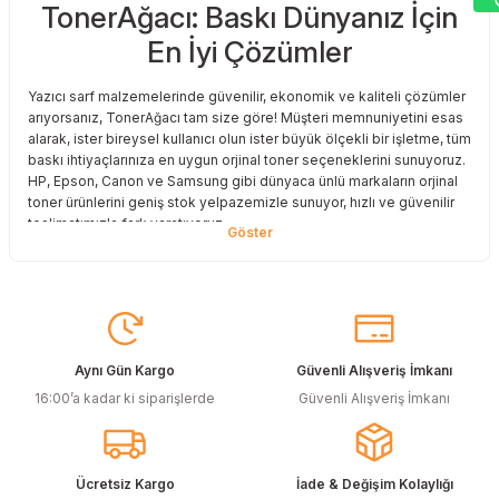
TonerAğacı: Baskı Dünyanız İçin
Sitemize ilk yorumu siz yapın!
En İyi Çözümler
Deneyimini Paylaş
Yazıcı sarf malzemelerinde güvenilir, ekonomik ve kaliteli çözümler
arıyorsanız, TonerAğacı tam size göre! Müşteri memnuniyetini esas
alarak, ister bireysel kullanıcı olun ister büyük ölçekli bir işletme, tüm
baskı ihtiyaçlarınıza en uygun orjinal toner seçeneklerini sunuyoruz.
HP, Epson, Canon ve Samsung gibi dünyaca ünlü markaların orjinal
toner ürünlerini geniş stok yelpazemizle sunuyor, hızlı ve güvenilir
teslimatımızla fark yaratıyoruz.
Baskı Maliyetlerinizi Azaltın
Baskı maliyetlerinizi azaltmak ve en iyi performansı yakalamak mı
istiyorsunuz? O halde muadil toner çözümlerimize göz atmalısınız!
Muadil toner ürünlerimiz, orijinal kalitesine en yakın performansı
sunacak şekilde test edilmiştir. Böylece, baskı kalitenizden ödün
Aynı Gün Kargo
Güvenli Alışveriş İmkanı
vermeden bütçenizi koruyabilirsiniz. Özellikle büyük hacimli
16:00’a kadar ki siparişlerde
Güvenli Alışveriş İmkanı
baskılar yapan işletmeler için muadil toner, tasarruf sağlamanın en
akıllı yollarından biri!
Orjinal Kartuşun Önemi
Ücretsiz Kargo
İade & Değişim Kolaylığı