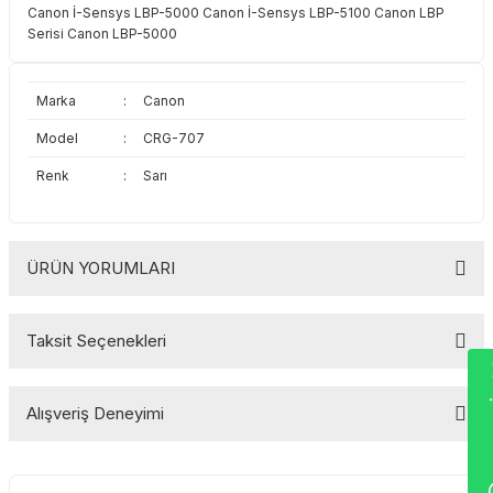
Canon İ-Sensys LBP-5000 Canon İ-Sensys LBP-5100 Canon LBP
Toshiba
Triumph Adler
Serisi Canon LBP-5000
Triumph Adler
Utax
Marka
:
Canon
Utax
Xerox
Model
:
CRG-707
Renk
:
Sarı
Xerox
ÜRÜN YORUMLARI
Taksit Seçenekleri
Wha
Bu ürüne ilk yorumu siz yapın!
Alışveriş Deneyimi
Yorum Yaz