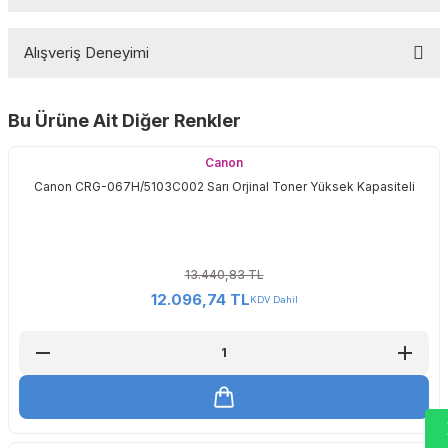
Bu ürüne ilk yorumu siz yapın!
Alışveriş Deneyimi
Yorum Yaz
Bu Ürüne Ait Diğer Renkler
Sitemize ilk yorumu siz yapın!
Canon
Canon CRG-067H/5103C002 Sarı Orjinal Toner Yüksek Kapasiteli
Deneyimini Paylaş
13.440,83 TL
12.096,74 TL
KDV Dahil