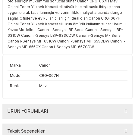
projeler için mükemmel sonuçlar sunar. Canon CRG-067H Mavi
Toshiba
Triumph Adler
Orjinal Toner Yüksek Kapasiteli büyük hacimli baskı ihtiyaçlarına
uygun olarak tasarlanmıştır ve verimlilikle maliyet arasında denge
sağlar. Ofisler ve ev kullanıcıları için ideal olan Canon CRG-067H
Triumph Adler
Utax
Orjinal Toner Yüksek Kapasiteli uzun ömürlü kullanım sunar. Uyumlu
Yazıcı Modelleri: Canon i-Sensys LBP Serisi Canon i-Sensys LBP-
Utax
Xerox
631CW Canon i-Sensys LBP-633CDW Canon i-Sensys MF Serisi
Canon i-Sensys MF-651CW Canon i-Sensys MF-655CDW Canon i-
Sensys MF-655CX Canon i-Sensys MF-657CDW
Xerox
Marka
:
Canon
Model
:
CRG-067H
Renk
:
Mavi
ÜRÜN YORUMLARI
Taksit Seçenekleri