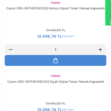
Wha
Canon
Canon CRG-067H/5104C002 Kırmızı Orjinal Toner Yüksek Kapasiteli
13.440,83 TL
12.096,74 TL
KDV Dahil
Canon
Canon CRG-067H/5106C002 Siyah Orjinal Toner Yüksek Kapasiteli
13.440,83 TL
12.096,74 TL
KDV Dahil