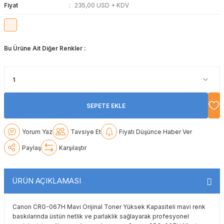
Fiyat
235,00 USD + KDV
Lexmark
Lexmark
Lexmark
Samsung
Toshiba
Toshiba
Oki
Oki
Oki
Xerox
Triumph Adler
Triumph Adler
Bu Ürüne Ait Diğer Renkler :
Olivetti
Olivetti
Panasonic
Utax
Utax
Panasonic
Panasonic
Pantum
Xerox
Xerox
SEPETE EKLE
Pantum
Pantum
Samsung
Yorum Yaz
Tavsiye Et
Fiyatı Düşünce Haber Ver
Ricoh
Ricoh
Toshiba
Paylaş
Karşılaştır
Sagem
Samsung
Xerox
ÜRÜN AÇIKLAMASI
Samsung
Sharp
Canon CRG-067H Mavi Orijinal Toner Yüksek Kapasiteli mavi renk
Sharp
Toshiba
baskılarında üstün netlik ve parlaklık sağlayarak profesyonel