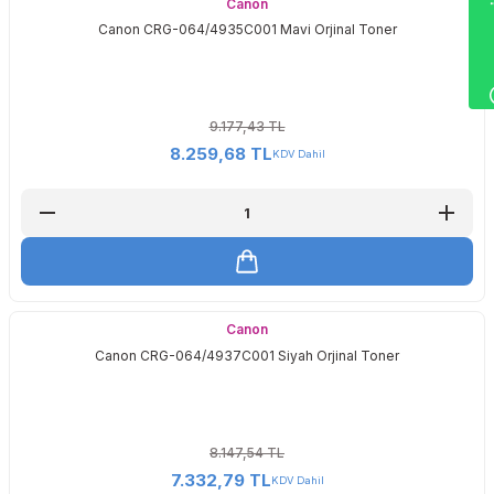
Wha
Canon
Canon CRG-064/4935C001 Mavi Orjinal Toner
9.177,43 TL
8.259,68 TL
KDV Dahil
Canon
Canon CRG-064/4937C001 Siyah Orjinal Toner
8.147,54 TL
7.332,79 TL
KDV Dahil