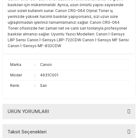
baskıları için mükemmeldir. Ayrıca, uzun ömürlü yapısı sayesinde
Toshiba
Triumph Adler
uzun süreli kullanım sunar. Canon CRG-064 Orjinal Toner iş
yerinizde yüksek hacimli baskılar yapıyorsanız, sizi uzun süre
Triumph Adler
Utax
uğraştırmadan işlerinizi tamamlamanızı sağlar. Canon CRG-064
Toner ofisinizde her zaman net ve canlı sarı tonlarıyla profesyonel
baskılar almanızı sağlar. Uyumlu Yazıcı Modelleri: Canon İ-Sensys
Utax
Xerox
LBP Serisi Canon İ-Sensys LBP-722CDW Canon İ-Sensys MF Serisi
Canon İ-Sensys MF-832CDW
Xerox
Marka
:
Canon
Model
:
4931C001
Renk
:
Sarı
ÜRÜN YORUMLARI
Taksit Seçenekleri
Bu ürüne ilk yorumu siz yapın!