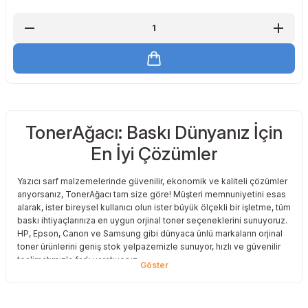
TonerAğacı: Baskı Dünyanız İçin
En İyi Çözümler
Yazıcı sarf malzemelerinde güvenilir, ekonomik ve kaliteli çözümler
arıyorsanız, TonerAğacı tam size göre! Müşteri memnuniyetini esas
alarak, ister bireysel kullanıcı olun ister büyük ölçekli bir işletme, tüm
baskı ihtiyaçlarınıza en uygun orjinal toner seçeneklerini sunuyoruz.
HP, Epson, Canon ve Samsung gibi dünyaca ünlü markaların orjinal
toner ürünlerini geniş stok yelpazemizle sunuyor, hızlı ve güvenilir
teslimatımızla fark yaratıyoruz.
Baskı Maliyetlerinizi Azaltın
Baskı maliyetlerinizi azaltmak ve en iyi performansı yakalamak mı