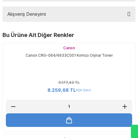
Alışveriş Deneyimi
Yorum Yaz
Bu Ürüne Ait Diğer Renkler
Sitemize ilk yorumu siz yapın!
Canon
Canon CRG-064/4933C001 Kırmızı Orjinal Toner
Deneyimini Paylaş
9.177,43 TL
8.259,68 TL
KDV Dahil