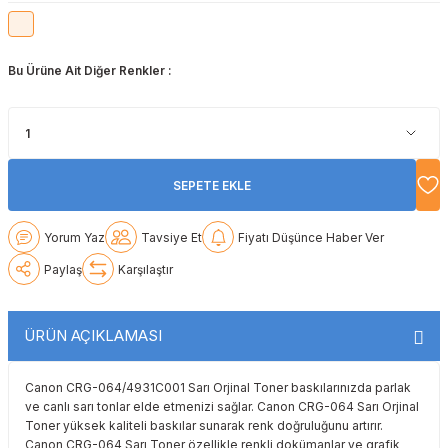
Lexmark
Lexmark
Lexmark
Samsung
Toshiba
Toshiba
Bu Ürüne Ait Diğer Renkler :
Oki
Oki
Oki
Xerox
Triumph Adler
Triumph Adler
Olivetti
Olivetti
Panasonic
Utax
Utax
Panasonic
Panasonic
Pantum
Xerox
Xerox
SEPETE EKLE
Pantum
Pantum
Samsung
Yorum Yaz
Tavsiye Et
Fiyatı Düşünce Haber Ver
Ricoh
Ricoh
Toshiba
Paylaş
Karşılaştır
Sagem
Samsung
Xerox
ÜRÜN AÇIKLAMASI
Samsung
Sharp
Canon CRG-064/4931C001 Sarı Orjinal Toner baskılarınızda parlak
ve canlı sarı tonlar elde etmenizi sağlar. Canon CRG-064 Sarı Orjinal
Sharp
Toshiba
Toner yüksek kaliteli baskılar sunarak renk doğruluğunu artırır.
Canon CRG-064 Sarı Toner özellikle renkli dokümanlar ve grafik