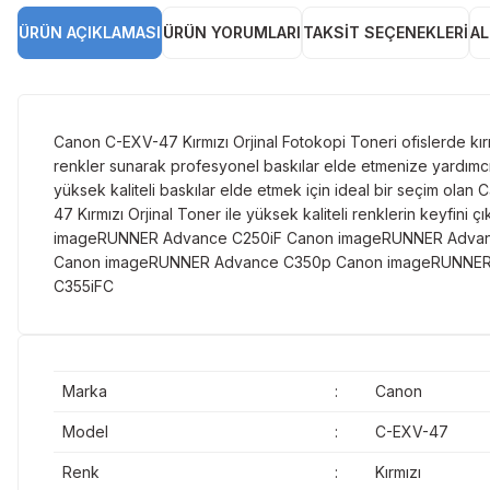
ÜRÜN AÇIKLAMASI
ÜRÜN YORUMLARI
TAKSIT SEÇENEKLERI
AL
Canon C-EXV-47 Kırmızı Orjinal Fotokopi Toneri ofislerde kırm
renkler sunarak profesyonel baskılar elde etmenize yardımcı o
yüksek kaliteli baskılar elde etmek için ideal bir seçim ola
47 Kırmızı Orjinal Toner ile yüksek kaliteli renklerin key
imageRUNNER Advance C250iF Canon imageRUNNER Advan
Canon imageRUNNER Advance C350p Canon imageRUNNER 
C355iFC
Marka
:
Canon
Model
:
C-EXV-47
Renk
:
Kırmızı