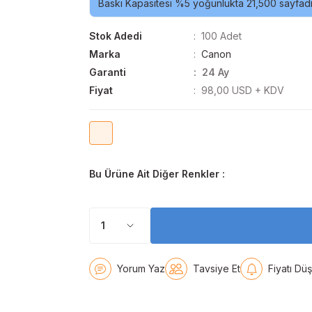
Baskı Kapasitesi %5 yoğunlukta 21,500 sayfadı
Stok Adedi
100 Adet
Marka
Canon
Garanti
24 Ay
Fiyat
98,00 USD + KDV
Bu Ürüne Ait Diğer Renkler :
Yorum Yaz
Tavsiye Et
Fiyatı Dü