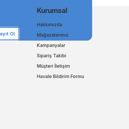
Kurumsal
Hakkımızda
i takip ederek online alışveriş deneyiminizi sürekli
an yanınızda!
ayıt Ol
Mağazalarımız
i keşfedin!
Kampanyalar
Sipariş Takibi
Müşteri İletişim
Havale Bildirim Formu