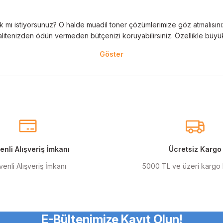
 mı istiyorsunuz? O halde muadil toner çözümlerimize göz atmalısınız! 
litenizden ödün vermeden bütçenizi koruyabilirsiniz. Özellikle büyük 
nal kartuş kullanımı oldukça önemlidir. TonerAğacı, HP ve Epson gibi ö
eder. Her siparişinizde %100 uyumlu ve garantili ürünler sunarak, yazı
eçeneklerimiz de mevcuttur. Muadil kartuş, kaliteli baskıyı uygun fiyat
r için ideal çözümler sunan muadil kartuş ürünlerimiz, baskı ihtiyaçlar
nli Alışveriş İmkanı
Ücretsiz Kargo
enli Alışveriş İmkanı
5000 TL ve üzeri kargo
anmak şarttır! Canon ve Epson gibi markalar için özel olarak geliştir
ı renkler için en iyi seçenekleri sunuyoruz.
E-Bültenimize Kayıt Olun!
dil mürekkep tam size göre! Muadil mürekkep, hem bireysel hem de kuru