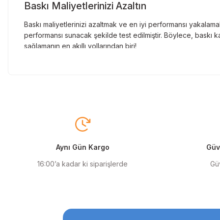
Baskı Maliyetlerinizi Azaltın
Baskı maliyetlerinizi azaltmak ve en iyi performansı yakalamak
performansı sunacak şekilde test edilmiştir. Böylece, baskı ka
sağlamanın en akıllı yollarından biri!
Orjinal Kartuşun Önemi
Baskı süreçlerinizde en yüksek verimliliği sağlamak için orji
sunarak, en doğru renk tonlarını ve keskin baskıları garanti 
Muadil Kartuş ile Ekonomik Çözümler
Maliyetleri düşürmek isteyen kullanıcılar için muadil kartuş s
yüksek verim sunar. Hem işletmeler hem de bireysel kullanıcıla
Aynı Gün Kargo
Güve
Orjinal Mürekkep ile Canlı Baskılar
16:00’a kadar ki siparişlerde
Güv
Baskı kalitenizi maksimuma çıkarmak için orjinal mürekkep kull
ve uzun ömürlü baskıları garanti eder. Keskin detaylar ve canl
Muadil Mürekkep ile Ekonomik Çözümler
Bütçenizi zorlamadan kaliteli baskılar almak istiyorsanız, mua