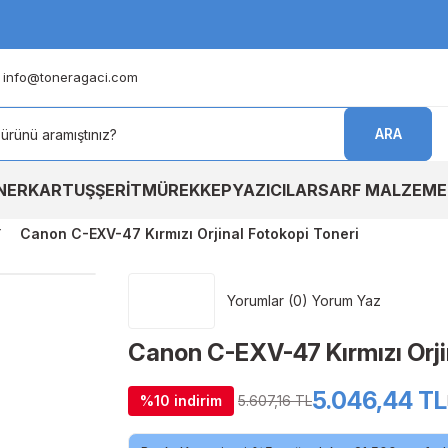
info@toneragaci.com
ARA
NER
KARTUŞ
ŞERİT
MÜREKKEP
YAZICILAR
SARF MALZEME
Canon C-EXV-47 Kırmızı Orjinal Fotokopi Toneri
Yorumlar (0) Yorum Yaz
Canon C-EXV-47 Kırmızı Orji
5.046,44 TL
%10 indirim
5.607,16 TL