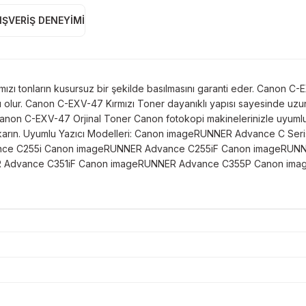
IŞVERIŞ DENEYIMI
ızı tonların kusursuz bir şekilde basılmasını garanti eder. Canon C-E
lur. Canon C-EXV-47 Kırmızı Toner dayanıklı yapısı sayesinde uzun öm
n Canon C-EXV-47 Orjinal Toner Canon fotokopi makinelerinizle uyumlu
fini çıkarın. Uyumlu Yazıcı Modelleri: Canon imageRUNNER Advance 
ce C255i Canon imageRUNNER Advance C255iF Canon imageRUNN
Advance C351iF Canon imageRUNNER Advance C355P Canon ima