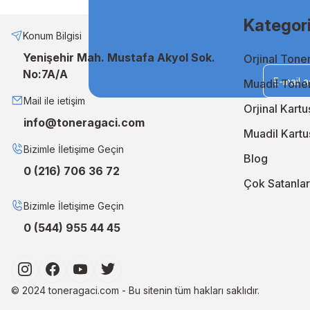
etmenin en akıllı yoludur. Uzun ömürlü ve stabil performansı sa
Kategori
Neden TonerAğacı?
Konum Bilgisi
Yenişehir Mah. Mustafa Akyol Sok.
Orjinal Tone
TonerAğacı, müşteri memnuniyeti odaklı hizmet anlayışıyla, b
No:7A/A
geliştiriyor, siparişlerinizi en kısa sürede kapınıza ulaştırıyo
Muadil Tone
En iyi orjinal ve muadil çözümler için TonerAğacı'nı ziyaret 
Mail ile ietişim
Orjinal Kartu
info@toneragaci.com
Muadil Kartu
Bizimle İletişime Geçin
Blog
0 (216) 706 36 72
Çok Satanlar
Bizimle İletişime Geçin
0 (544) 955 44 45
© 2024 toneragaci.com - Bu sitenin tüm hakları saklıdır.