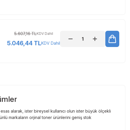
5.607,16 TL
KDV Dahil
5.046,44 TL
KDV Dahil
ümler
as alarak, ister bireysel kullanıcı olun ister büyük ölçekli
lü markaların orjinal toner ürünlerini geniş stok