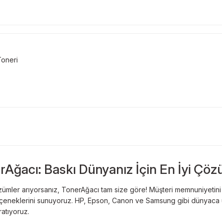
Toneri
rAğacı: Baskı Dünyanız İçin En İyi Çöz
ümler arıyorsanız, TonerAğacı tam size göre! Müşteri memnuniyetini es
 seçeneklerini sunuyoruz. HP, Epson, Canon ve Samsung gibi dünyaca ün
ratıyoruz.