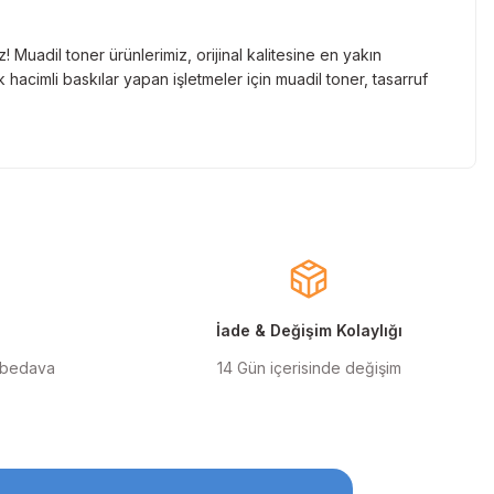
Muadil toner ürünlerimiz, orijinal kalitesine en yakın
hacimli baskılar yapan işletmeler için muadil toner, tasarruf
nde gelen markaların orjinal kartuş çözümlerini sizlere
cınızın ömrünü uzatıyoruz.
larla almanızı sağlarken, uzun ömürlü ve dayanıklı yapısıyla
ınızı ekonomik hale getirir.
İade & Değişim Kolaylığı
 bedava
14 Gün içerisinde değişim
ilen orjinal mürekkep ürünlerimiz, en doğru renk geçişlerini
msal kullanıcılar için uygun fiyatlı ve kaliteli baskılar elde