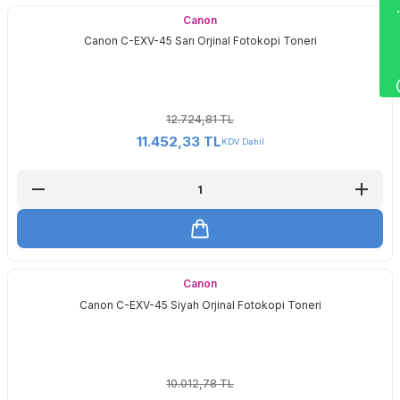
Wha
Canon
Canon C-EXV-45 Sarı Orjinal Fotokopi Toneri
12.724,81 TL
11.452,33 TL
KDV Dahil
Canon
Canon C-EXV-45 Siyah Orjinal Fotokopi Toneri
10.012,78 TL