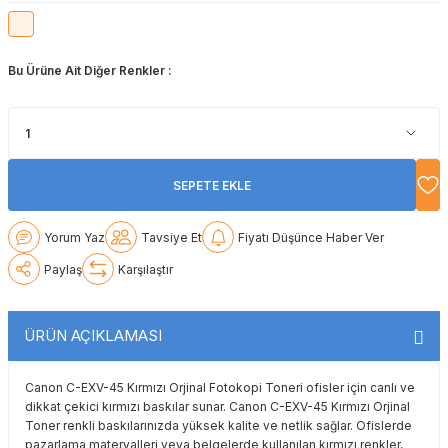
Lexmark
Lexmark
Lexmark
Samsung
Toshiba
Toshiba
Bu Ürüne Ait Diğer Renkler :
Oki
Oki
Oki
Xerox
Triumph Adler
Triumph Adler
Olivetti
Olivetti
Panasonic
Utax
Utax
Panasonic
Panasonic
Pantum
Xerox
Xerox
SEPETE EKLE
Pantum
Pantum
Samsung
Yorum Yaz
Tavsiye Et
Fiyatı Düşünce Haber Ver
Ricoh
Ricoh
Toshiba
Paylaş
Karşılaştır
Sagem
Samsung
Xerox
ÜRÜN AÇIKLAMASI
Samsung
Sharp
Canon C-EXV-45 Kırmızı Orjinal Fotokopi Toneri ofisler için canlı ve
dikkat çekici kırmızı baskılar sunar. Canon C-EXV-45 Kırmızı Orjinal
Sharp
Toshiba
Toner renkli baskılarınızda yüksek kalite ve netlik sağlar. Ofislerde
pazarlama materyalleri veya belgelerde kullanılan kırmızı renkler,