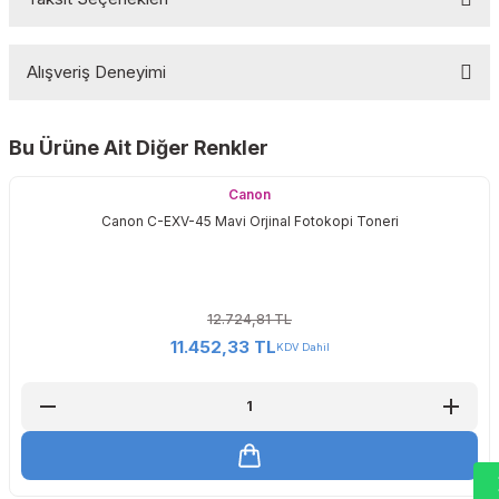
Bu ürüne ilk yorumu siz yapın!
Alışveriş Deneyimi
Yorum Yaz
Bu Ürüne Ait Diğer Renkler
Sitemize ilk yorumu siz yapın!
Canon
Canon C-EXV-45 Mavi Orjinal Fotokopi Toneri
Deneyimini Paylaş
12.724,81 TL
11.452,33 TL
KDV Dahil