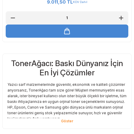
9.011,50 TL
KDV Dahil
TonerAğacı: Baskı Dünyanız İçin
En İyi Çözümler
Yazıcı sarf malzemelerinde güvenilir, ekonomik ve kaliteli çözümler
arıyorsanız, TonerAğacı tam size göre! Müşteri memnuniyetini esas
alarak, ister bireysel kullanıcı olun ister büyük ölçekli bir işletme, tüm
baskı ihtiyaçlarınıza en uygun orjinal toner seçeneklerini sunuyoruz.
HP, Epson, Canon ve Samsung gibi dünyaca ünlü markaların orjinal
toner ürünlerini geniş stok yelpazemizle sunuyor, hızlı ve güvenilir
teslimatımızla fark yaratıyoruz.
Baskı Maliyetlerinizi Azaltın