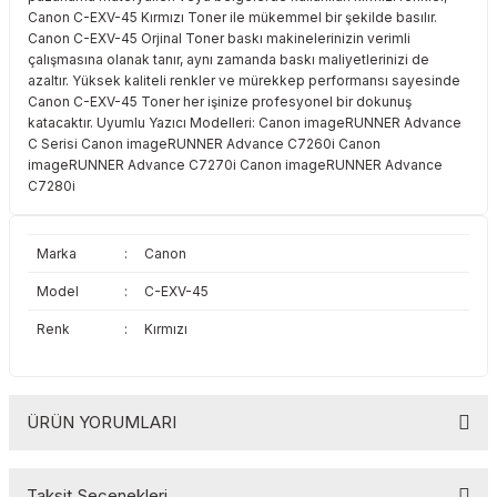
Canon C-EXV-45 Kırmızı Toner ile mükemmel bir şekilde basılır.
Toshiba
Triumph Adler
Canon C-EXV-45 Orjinal Toner baskı makinelerinizin verimli
çalışmasına olanak tanır, aynı zamanda baskı maliyetlerinizi de
Triumph Adler
Utax
azaltır. Yüksek kaliteli renkler ve mürekkep performansı sayesinde
Canon C-EXV-45 Toner her işinize profesyonel bir dokunuş
katacaktır. Uyumlu Yazıcı Modelleri: Canon imageRUNNER Advance
Utax
Xerox
C Serisi Canon imageRUNNER Advance C7260i Canon
imageRUNNER Advance C7270i Canon imageRUNNER Advance
Xerox
C7280i
Marka
:
Canon
Model
:
C-EXV-45
Renk
:
Kırmızı
ÜRÜN YORUMLARI
Taksit Seçenekleri