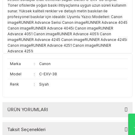
Toshiba
Triumph Adler
Toner ofislerde yoğun baskı ihtiyaçlarına uygun uzun süreli kullanım
sunar. Yüksek kaliteli renkler ve detaylı metin baskıları ile
profesyonel baskılar için idealdir. Uyumlu Yazıcı Modelleri: Canon
Triumph Adler
Utax
imageRUNNER Advance Serisi Canon imageRUNNER Advance 4045
Canon imageRUNNER Advance 4045i Canon imageRUNNER
Advance 4051 Canon imageRUNNER Advance 4051i Canon
Utax
Xerox
imageRUNNER Advance 4245 Canon imageRUNNER Advance 4245i
Canon imageRUNNER Advance 4251 Canon imageRUNNER
Xerox
Advance 4251i
Marka
:
Canon
Model
:
C-EXV-38
Renk
:
Siyah
ÜRÜN YORUMLARI
Wha
Taksit Seçenekleri
Bu ürüne ilk yorumu siz yapın!