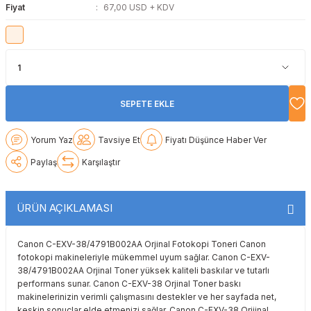
Fiyat
67,00 USD + KDV
Lexmark
Lexmark
Lexmark
Samsung
Toshiba
Toshiba
Oki
Oki
Oki
Xerox
Triumph Adler
Triumph Adler
Olivetti
Olivetti
Panasonic
Utax
Utax
SEPETE EKLE
Panasonic
Panasonic
Pantum
Xerox
Xerox
Yorum Yaz
Tavsiye Et
Fiyatı Düşünce Haber Ver
Pantum
Pantum
Samsung
Paylaş
Karşılaştır
Ricoh
Ricoh
Toshiba
ÜRÜN AÇIKLAMASI
Sagem
Samsung
Xerox
Canon C-EXV-38/4791B002AA Orjinal Fotokopi Toneri Canon
Samsung
Sharp
fotokopi makineleriyle mükemmel uyum sağlar. Canon C-EXV-
38/4791B002AA Orjinal Toner yüksek kaliteli baskılar ve tutarlı
performans sunar. Canon C-EXV-38 Orjinal Toner baskı
Sharp
Toshiba
makinelerinizin verimli çalışmasını destekler ve her sayfada net,
keskin sonuçlar elde etmenizi sağlar. Canon C-EXV-38 Orijinal