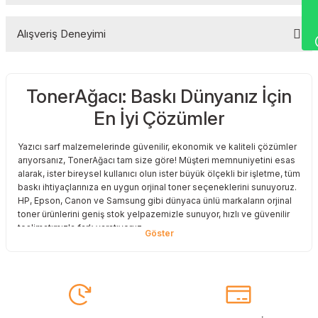
Alışveriş Deneyimi
Yorum Yaz
TonerAğacı: Baskı Dünyanız İçin
Sitemize ilk yorumu siz yapın!
En İyi Çözümler
Deneyimini Paylaş
Yazıcı sarf malzemelerinde güvenilir, ekonomik ve kaliteli çözümler
arıyorsanız, TonerAğacı tam size göre! Müşteri memnuniyetini esas
alarak, ister bireysel kullanıcı olun ister büyük ölçekli bir işletme, tüm
baskı ihtiyaçlarınıza en uygun orjinal toner seçeneklerini sunuyoruz.
HP, Epson, Canon ve Samsung gibi dünyaca ünlü markaların orjinal
toner ürünlerini geniş stok yelpazemizle sunuyor, hızlı ve güvenilir
teslimatımızla fark yaratıyoruz.
Baskı Maliyetlerinizi Azaltın
Baskı maliyetlerinizi azaltmak ve en iyi performansı yakalamak mı
istiyorsunuz? O halde muadil toner çözümlerimize göz atmalısınız!
Muadil toner ürünlerimiz, orijinal kalitesine en yakın performansı
sunacak şekilde test edilmiştir. Böylece, baskı kalitenizden ödün