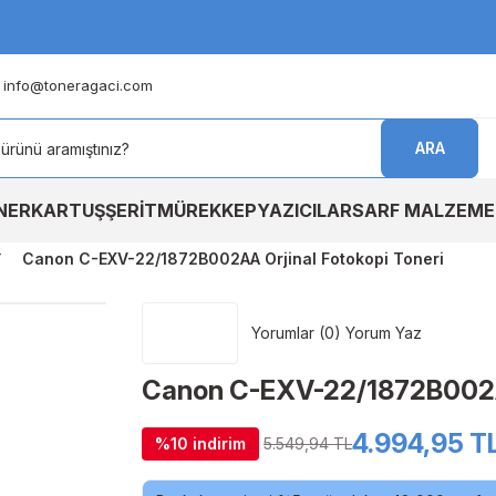
info@toneragaci.com
ARA
NER
KARTUŞ
ŞERİT
MÜREKKEP
YAZICILAR
SARF MALZEME
Canon C-EXV-22/1872B002AA Orjinal Fotokopi Toneri
Yorumlar (0) Yorum Yaz
Canon C-EXV-22/1872B002AA
4.994,95 T
%10 indirim
5.549,94 TL