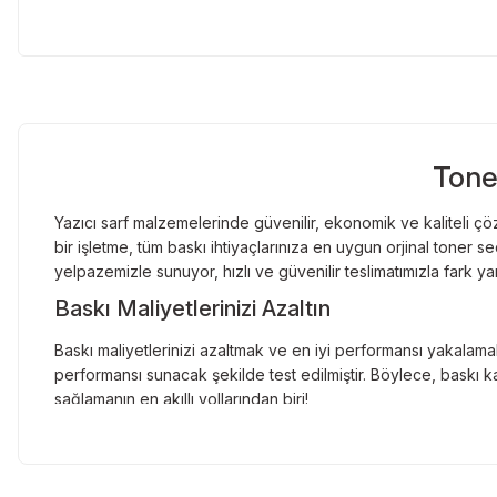
imageRUNNER Serisi
Canon imageRUNNER 5050
Canon imageRUNNER 5055
Canon imageRUNNER 5055n
Canon imageRUNNER 5065
Canon imageRUNNER 5065n
Tone
Canon imageRUNNER 5075
Canon imageRUNNER 5075n
Yazıcı sarf malzemelerinde güvenilir, ekonomik ve kaliteli çöz
bir işletme, tüm baskı ihtiyaçlarınıza en uygun orjinal toner
yelpazemizle sunuyor, hızlı ve güvenilir teslimatımızla fark ya
Baskı Maliyetlerinizi Azaltın
Baskı maliyetlerinizi azaltmak ve en iyi performansı yakalamak
performansı sunacak şekilde test edilmiştir. Böylece, baskı ka
sağlamanın en akıllı yollarından biri!
Orjinal Kartuşun Önemi
Baskı süreçlerinizde en yüksek verimliliği sağlamak için orji