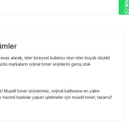
ümler
as alarak, ister bireysel kullanıcı olun ister büyük ölçekli
lü markaların orjinal toner ürünlerini geniş stok
Muadil toner ürünlerimiz, orijinal kalitesine en yakın
hacimli baskılar yapan işletmeler için muadil toner, tasarruf
nde gelen markaların orjinal kartuş çözümlerini sizlere