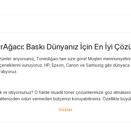
Bu ürüne ilk yorumu siz yapın!
Sitemize ilk yorumu siz yapın!
rAğacı: Baskı Dünyanız İçin En İyi Çöz
Deneyimini Paylaş
Yorum Yaz
ümler arıyorsanız, TonerAğacı tam size göre! Müşteri memnuniyetini es
 seçeneklerini sunuyoruz. HP, Epson, Canon ve Samsung gibi dünyaca ün
ratıyoruz.
 mı istiyorsunuz? O halde muadil toner çözümlerimize göz atmalısınız! 
litenizden ödün vermeden bütçenizi koruyabilirsiniz. Özellikle büyük 
nal kartuş kullanımı oldukça önemlidir. TonerAğacı, HP ve Epson gibi ö