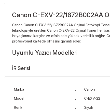
Canon C-EXV-22/1872B002AA Orij
Canon
Canon
C-EXV-22/1872B002AA Orijinal Fotokopi Toner
teknolojisiyle üretilen Canon C-EXV-22 Orjinal Toner her bas
ihtiyaçlarınızı karşılar ve ofisinizde yüksek verimlilik sağ
profesyonel kalitede olmasını garanti eder.
Uyumlu Yazıcı Modelleri
İR Serisi
Canon İR-5050
Canon İR-5055
Canon İR-5055n
Marka
:
Canon
Canon İR-5065
Model
:
C-EXV-22
Canon İR-5065n
Canon İR-5075
Renk
:
Siyah
Canon İR-5075n