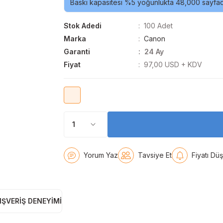
Baskı kapasitesi %5 yoğunlukta 48,000 sayfadı
Stok Adedi
100 Adet
Marka
Canon
Garanti
24 Ay
Fiyat
97,00 USD + KDV
Yorum Yaz
Tavsiye Et
Fiyatı Dü
IŞVERIŞ DENEYIMI