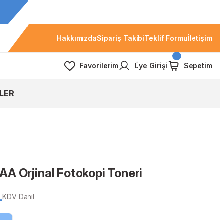
Hakkımızda
Sipariş Takibi
Teklif Formu
İletişim
Favorilerim
Üye Girişi
Sepetim
LER
 Orjinal Fotokopi Toneri
L
KDV Dahil