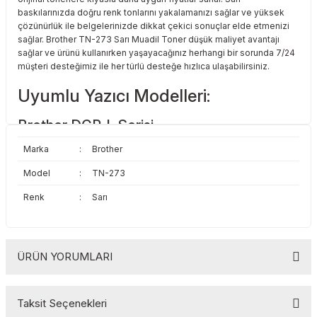
Toshiba
Triumph Adler
baskılarınızda doğru renk tonlarını yakalamanızı sağlar ve yüksek
çözünürlük ile belgelerinizde dikkat çekici sonuçlar elde etmenizi
sağlar. Brother TN-273 Sarı Muadil Toner düşük maliyet avantajı
Triumph Adler
Utax
sağlar ve ürünü kullanırken yaşayacağınız herhangi bir sorunda 7/24
müşteri desteğimiz ile her türlü desteğe hızlıca ulaşabilirsiniz.
Utax
Xerox
Uyumlu Yazıcı Modelleri:
Xerox
Brother DCP-L Serisi
Marka
:
Brother
Brother DCP-L3510CDW
Brother DCP-L3517CDW
Model
:
TN-273
Brother DCP-L3550CDW
Brother DCP-L3551CDW
Renk
:
Sarı
Brother HL-L Serisi
Brother HL-L3210CW
Brother HL-L3230CDW
ÜRÜN YORUMLARI
Brother HL-L3270CDW
Brother HL-L3280CDW
Brother MFC-L Serisi
Taksit Seçenekleri
Brother MFC-L3710CW
Bu ürüne ilk yorumu siz yapın!