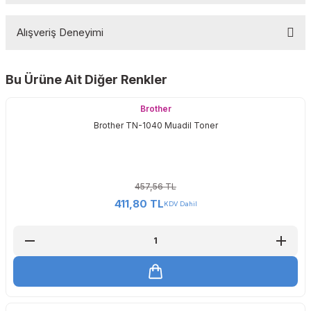
Brother MFC-L3730CDN
Brother MFC-L3740CDN
Alışveriş Deneyimi
Brother MFC-L3750CDW
Yorum Yaz
Brother MFC-L3770CDW
Bu Ürüne Ait Diğer Renkler
Sitemize ilk yorumu siz yapın!
Brother
Brother TN-1040 Muadil Toner
Deneyimini Paylaş
457,56 TL
411,80 TL
KDV Dahil