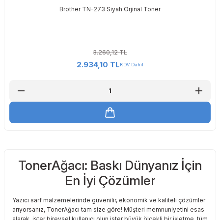
Brother TN-273 Siyah Orjinal Toner
3.260,12 TL
2.934,10 TL
KDV Dahil
TonerAğacı: Baskı Dünyanız İçin
En İyi Çözümler
Yazıcı sarf malzemelerinde güvenilir, ekonomik ve kaliteli çözümler
arıyorsanız, TonerAğacı tam size göre! Müşteri memnuniyetini esas
alarak, ister bireysel kullanıcı olun ister büyük ölçekli bir işletme, tüm