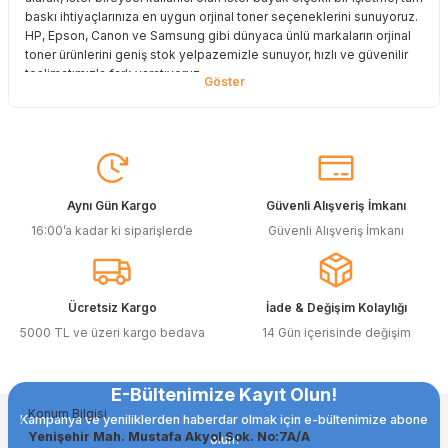
baskı ihtiyaçlarınıza en uygun orjinal toner seçeneklerini sunuyoruz.
HP, Epson, Canon ve Samsung gibi dünyaca ünlü markaların orjinal
toner ürünlerini geniş stok yelpazemizle sunuyor, hızlı ve güvenilir
teslimatımızla fark yaratıyoruz.
Baskı Maliyetlerinizi Azaltın
Baskı maliyetlerinizi azaltmak ve en iyi performansı yakalamak mı
istiyorsunuz? O halde muadil toner çözümlerimize göz atmalısınız!
Muadil toner ürünlerimiz, orijinal kalitesine en yakın performansı
sunacak şekilde test edilmiştir. Böylece, baskı kalitenizden ödün
Aynı Gün Kargo
Güvenli Alışveriş İmkanı
vermeden bütçenizi koruyabilirsiniz. Özellikle büyük hacimli
16:00’a kadar ki siparişlerde
Güvenli Alışveriş İmkanı
baskılar yapan işletmeler için muadil toner, tasarruf sağlamanın en
akıllı yollarından biri!
Orjinal Kartuşun Önemi
Ücretsiz Kargo
İade & Değişim Kolaylığı
Baskı süreçlerinizde en yüksek verimliliği sağlamak için orjinal
5000 TL ve üzeri kargo bedava
14 Gün içerisinde değişim
kartuş kullanımı oldukça önemlidir. TonerAğacı, HP ve Epson gibi
önde gelen markaların orjinal kartuş çözümlerini sizlere sunarak, en
doğru renk tonlarını ve keskin baskıları garanti eder. Her
E-Bültenimize Kayıt Olun!
siparişinizde %100 uyumlu ve garantili ürünler sunarak, yazıcınızın
Konum Bilgisi
ömrünü uzatıyoruz.
Kampanya ve yeniliklerden haberdar olmak için e-bültenimize abone
Yenişehir Mah. Mustafa Akyol Sok. No:7A/A
olun!