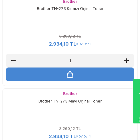
Brother
Brother TN-273 Kırmızı Orjinal Toner
3.260,12 TL
2.934,10 TL
KDV Dahil
Wha
Brother
Brother TN-273 Mavi Orjinal Toner
3.260,12 TL
2.934,10 TL
KDV Dahil